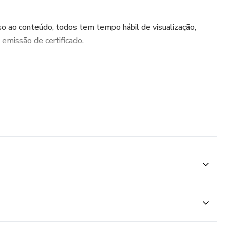
o ao conteúdo, todos tem tempo hábil de visualização,
emissão de certificado.
 curso) em Plataforma por até 6 meses após a compra*