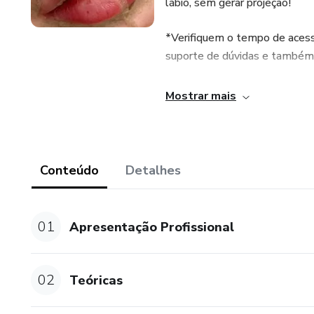
lábio, sem gerar projeção!
*Verifiquem o tempo de acess
suporte de dúvidas e também 
*Acesso por 365 dias*
Mostrar mais
*Suporte (sobre conteúdo de
Conteúdo
Detalhes
01
Apresentação Profissional
02
Teóricas