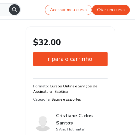
Acessar meu curso
Criar um curso
$32.00
Ir para o carrinho
Garantia de 7 dias
Certificado de conclusão
Formato
:
Cursos Online e Serviços de
Assinatura . Estética
Estude do seu jeito e em qualquer
Categoria
:
Saúde e Esportes
dispositivo
20 aula e 25 hora de conteúdo
Cristiane C. dos
original
Santos
5 Ano Hotmarter