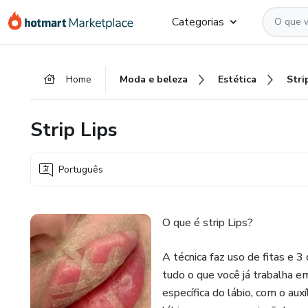
Ir
Ir
Ir
Categorias
para
para
para
o
o
o
conteúdo
pagamento
rodapé
Home
Moda e beleza
Estética
Stri
principal
Strip Lips
Português
O que é strip Lips?
A técnica faz uso de fitas e 3
tudo o que você já trabalha e
específica do lábio, com o auxí