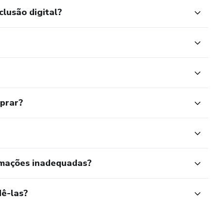
clusão digital?
mprar?
rmações inadequadas?
ê-las?