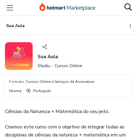
Ir
Ir
Ir
para
para
para
o
o
o
conteúdo
pagamento
rodapé
Sua Aula
principal
Sua Aula
Studiu - Cursos Online
Formato
:
Cursos Online e Serviços de Assinatura
Idioma
:
Português
Ciências da Natureza + Matemática do seu jeito.
Criamos este curso com o objetivo de integrar todas as
disciplinas de ciências da natureza + matemática em um