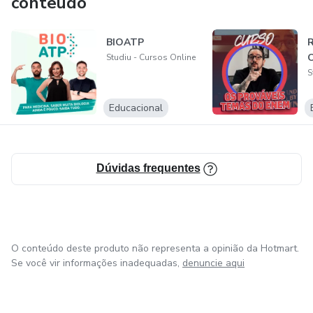
conteúdo
Desde 2009 já gravamos mais de 6.000 vídeo aulas com
mais de 150 professores diferentes.
BIOATP
R
O
Studiu - Cursos Online
S
Educacional
Dúvidas frequentes
O conteúdo deste produto não representa a opinião da Hotmart.
Se você vir informações inadequadas,
denuncie aqui