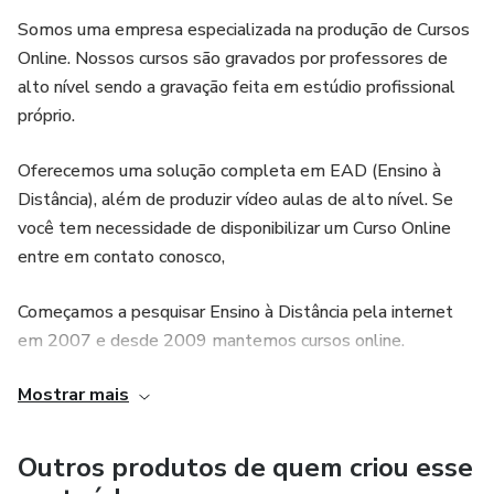
Somos uma empresa especializada na produção de Cursos
Online. Nossos cursos são gravados por professores de
alto nível sendo a gravação feita em estúdio profissional
próprio.
Oferecemos uma solução completa em EAD (Ensino à
Distância), além de produzir vídeo aulas de alto nível. Se
você tem necessidade de disponibilizar um Curso Online
entre em contato conosco,
Começamos a pesquisar Ensino à Distância pela internet
em 2007 e desde 2009 mantemos cursos online.
Mostrar mais
Nesse período tivemos mais de 30 milhões de
visualizações de vídeo aulas, com mais de 150 mil usuários
assistindo nossas vídeo aulas.
Outros produtos de quem criou esse