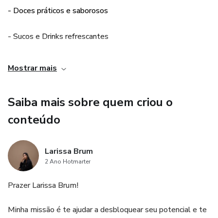
- Doces práticos e saborosos
- Sucos e Drinks refrescantes
- Smoothies proteicos
Mostrar mais
BÔNUS
Saiba mais sobre quem criou o
- 7 Dicas para sua jornada ao emagrecimento de sucesso
conteúdo
- A Tomada de Consciência e Decisão para o Seu Processo
Larissa Brum
de Emagrecimento de Sucesso
2 Ano Hotmarter
- O que é o emagrecimento de sucesso
Prazer Larissa Brum!
Minha missão é te ajudar a desbloquear seu potencial e te