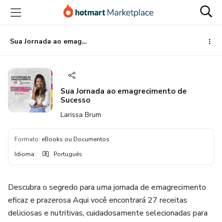
Ir
Ir
Ir
para
para
para
o
o
o
conteúdo
pagamento
rodapé
Sua Jornada ao emagrecimento de Sucesso
principal
Sua Jornada ao emagrecimento de
Sucesso
Larissa Brum
Formato
:
eBooks ou Documentos
Idioma
:
Português
Descubra o segredo para uma jornada de emagrecimento
eficaz e prazerosa Aqui você encontrará 27 receitas
deliciosas e nutritivas, cuidadosamente selecionadas para