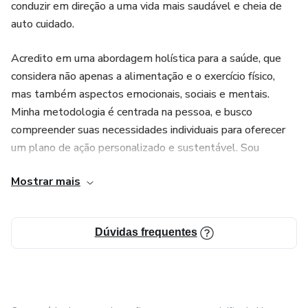
conduzir em direção a uma vida mais saudável e cheia de
auto cuidado.
Acredito em uma abordagem holística para a saúde, que
considera não apenas a alimentação e o exercício físico,
mas também aspectos emocionais, sociais e mentais.
Minha metodologia é centrada na pessoa, e busco
compreender suas necessidades individuais para oferecer
um plano de ação personalizado e sustentável. Sou
formanda em Educação Física e Saúde pela renomada USP
Mostrar mais
(Universidade de São Paulo) e também estou concluindo
meu curso de Nutrição. Além disso, sou especialista em
Nutrição Esportiva e Obesidade, também pela USP, o que
Dúvidas frequentes
me confere o conhecimento necessário para oferecer
orientações precisas e eficazes.
Estou aqui para te ajudar a reformular suas rotas, superar
obstáculos e alcançar seus objetivos de saúde e bem-