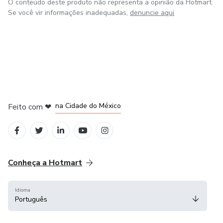
O conteúdo deste produto não representa a opinião da Hotmart.
estar.
Se você vir informações inadequadas,
denuncie aqui
Vamos juntos nessa jornada?
em Bogotá
em Amsterdam
em Madrid
na Cidade do México
Feito com
❤
em Belo Horizonte
Conheça a Hotmart
Idioma
Português