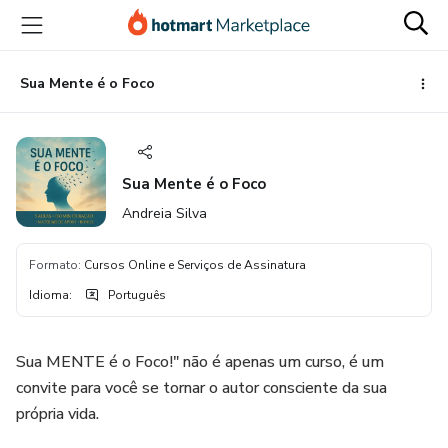
Ir
Ir
Ir
para
para
para
o
o
o
conteúdo
pagamento
rodapé
Sua Mente é o Foco
principal
Sua Mente é o Foco
Andreia Silva
Formato
:
Cursos Online e Serviços de Assinatura
Idioma
:
Português
Sua MENTE é o Foco!" não é apenas um curso, é um
convite para você se tornar o autor consciente da sua
própria vida.