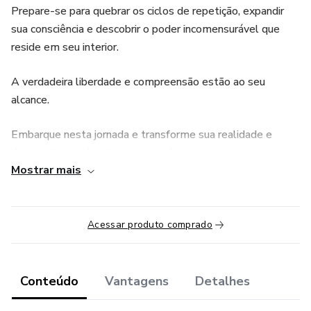
Prepare-se para quebrar os ciclos de repetição, expandir
sua consciência e descobrir o poder incomensurável que
reside em seu interior.
A verdadeira liberdade e compreensão estão ao seu
alcance.
Embarque nesta jornada e transforme sua realidade e
desvende o poder de sua mente!
Mostrar mais
Você já se sentiu preso em ciclos de repetição, ansiedade
ou insatisfação, sem entender a causa?
Acessar produto comprado
A verdade é nossa vida mental reside no vasto e
misterioso inconsciente, um oceano de memórias, desejos
e padrões que moldam quem somos e como agimos,
Conteúdo
Vantagens
Detalhes
muitas vezes sem que percebamos.