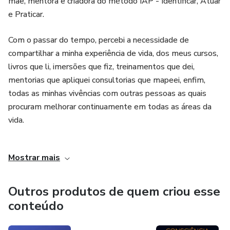
mãe, mentora e criadora do método IAP - Identificar, Atuar
exclusivos:
e Praticar.
- Um guia com Questões para reflexão que o ajudarão a
Com o passar do tempo, percebi a necessidade de
aprofundar seu autoconhecimento.
compartilhar a minha experiência de vida, dos meus cursos,
livros que li, imersões que fiz, treinamentos que dei,
- Os slides e texto base das aulas completos, para você
mentorias que apliquei consultorias que mapeei, enfim,
revisar o conteúdo sempre que precisar.
todas as minhas vivências com outras pessoas as quais
procuram melhorar continuamente em todas as áreas da
- Um material bônus sobre Resiliência na Prática, essencial
vida.
para fortalecer sua capacidade de adaptação e superar
desafios.
A vida nos mostrou que precisamos fazer diferente para
Mostrar mais
obtermos resultados diferentes e é isso que eu pretendo
- Guia com ferramentas Práticas de Autocuidado
compartilhar com vocês neste curso.
Outros produtos de quem criou esse
Não espere mais, o momento de transformar é AGORA!
Técnicas e métodos os quais fizeram muito sentido para
conteúdo
mim e me ajudaram a melhorar, dia após dia, com a
aplicação e conscientização do que as sincronicidades da