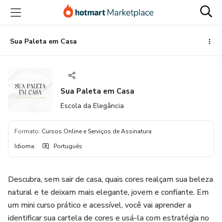
Ir
Ir
Ir
para
para
para
o
o
o
conteúdo
pagamento
rodapé
Sua Paleta em Casa
principal
Sua Paleta em Casa
Escola da Elegância
Formato
:
Cursos Online e Serviços de Assinatura
Idioma
:
Português
Descubra, sem sair de casa, quais cores realçam sua beleza
natural e te deixam mais elegante, jovem e confiante. Em
um mini curso prático e acessível, você vai aprender a
identificar sua cartela de cores e usá-la com estratégia no