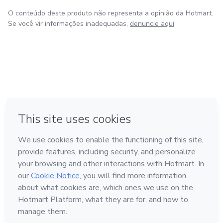
O conteúdo deste produto não representa a opinião da Hotmart.
Se você vir informações inadequadas,
denuncie aqui
em Amsterdam
em Madrid
em Bogotá
Feito com
❤
em Belo Horizonte
na Cidade do México
Conheça a Hotmart
Idioma
Português