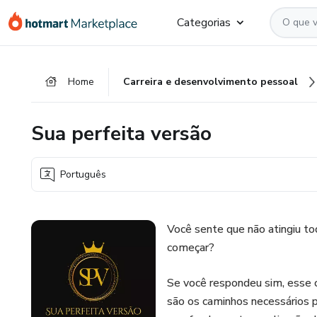
Ir
Ir
Ir
Categorias
para
para
para
o
o
o
conteúdo
pagamento
rodapé
Home
Carreira e desenvolvimento pessoal
principal
Sua perfeita versão
Português
Você sente que não atingiu to
começar?
Se você respondeu sim, esse c
são os caminhos necessários p