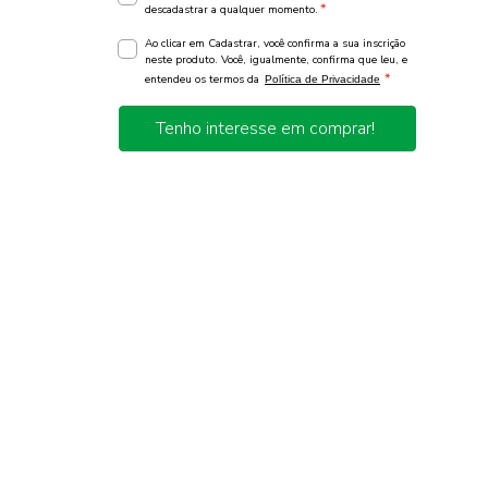
*
descadastrar a qualquer momento.
Ao clicar em Cadastrar, você confirma a sua inscrição
neste produto. Você, igualmente, confirma que leu, e
*
entendeu os termos da
Política de Privacidade
Tenho interesse em comprar!