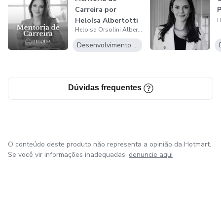
Carreira por
P
Sempre fui fascinada por entender como as pessoas
Heloísa Albertotti
tomam decisões e atualmente atuo exatamente buscando
Heloisa Orsolini Albertotti
guiar as pessoas em decisões que as tornem mais
Desenvolvimento Pessoal
autônomas, mais autênticas, felizes e bem-sucedidas!
Dúvidas frequentes
O conteúdo deste produto não representa a opinião da Hotmart.
Se você vir informações inadequadas,
denuncie aqui