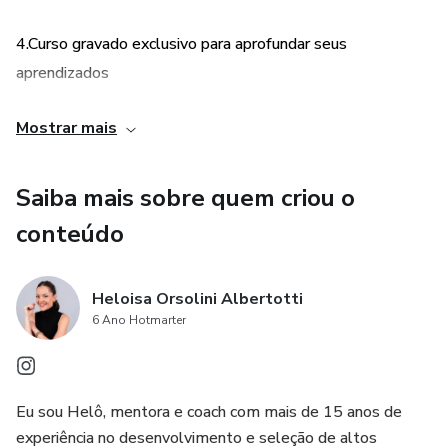
4.Curso gravado exclusivo para aprofundar seus
aprendizados
5. Materiais práticos que aceleram sua preparação
Mostrar mais
6. Vagas limitadas, com acompanhamento próximo e
Saiba mais sobre quem criou o
exclusivo
conteúdo
Heloisa Orsolini Albertotti
6 Ano Hotmarter
Eu sou Helô, mentora e coach com mais de 15 anos de
experiência no desenvolvimento e seleção de altos