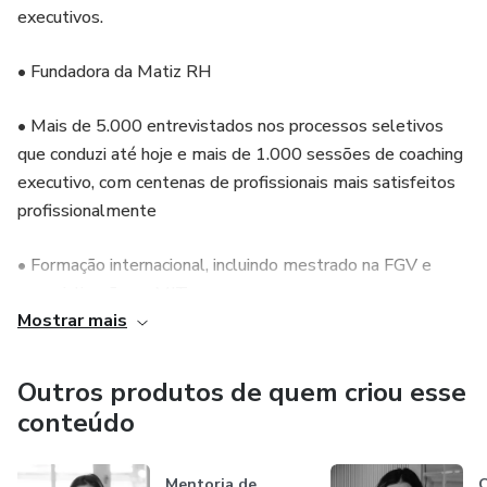
executivos.
• Fundadora da Matiz RH
• Mais de 5.000 entrevistados nos processos seletivos
que conduzi até hoje e mais de 1.000 sessões de coaching
executivo, com centenas de profissionais mais satisfeitos
profissionalmente
• Formação internacional, incluindo mestrado na FGV e
especialização no MIT
Mostrar mais
• Mais de 30 mil seguidores no LinkedIn e 60 mil no
Instagram
Outros produtos de quem criou esse
conteúdo
• Já ajudei centenas de líderes executivos a alcançarem
promoções e recolocações estratégicas
Mentoria de
C