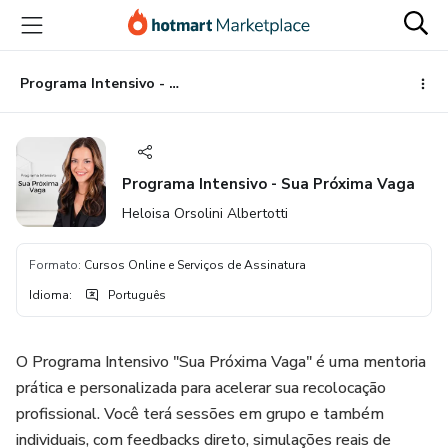
Ir
Ir
Ir
para
para
para
o
o
o
conteúdo
pagamento
rodapé
Programa Intensivo - Sua Próxima Vaga
principal
Programa Intensivo - Sua Próxima Vaga
Heloisa Orsolini Albertotti
Formato
:
Cursos Online e Serviços de Assinatura
Idioma
:
Português
O Programa Intensivo "Sua Próxima Vaga" é uma mentoria
prática e personalizada para acelerar sua recolocação
profissional. Você terá sessões em grupo e também
individuais, com feedbacks direto, simulações reais de