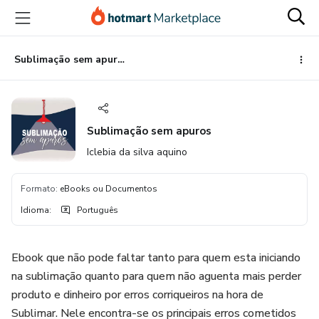
Ir
Ir
Ir
para
para
para
o
o
o
conteúdo
pagamento
rodapé
Sublimação sem apuros
principal
Sublimação sem apuros
Iclebia da silva aquino
Formato
:
eBooks ou Documentos
Idioma
:
Português
Ebook que não pode faltar tanto para quem esta iniciando
na sublimação quanto para quem não aguenta mais perder
produto e dinheiro por erros corriqueiros na hora de
Sublimar. Nele encontra-se os principais erros cometidos