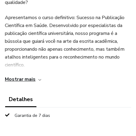
qualidade?
Apresentamos o curso definitivo: Sucesso na Publicação
Científica em Saúde. Desenvolvido por especialistas da
publicação científica universitária, nosso programa é a
bússola que guiará você na arte da escrita acadêmica,
proporcionando não apenas conhecimento, mas também
atalhos inteligentes para o reconhecimento no mundo
científico.
Mostrar mais
Por que escolher nosso curso?
✨ Estratégias Inteligentes: Desvendamos os segredos por
Detalhes
trás das publicações bem-sucedidas, revelando técnicas
inteligentes que otimizam seu tempo e esforço.
Garantia de 7 dias
📝 Facilidade na Escrita: Dominar a escrita científica não
precisa ser um desafio. Oferecemos ferramentas práticas e