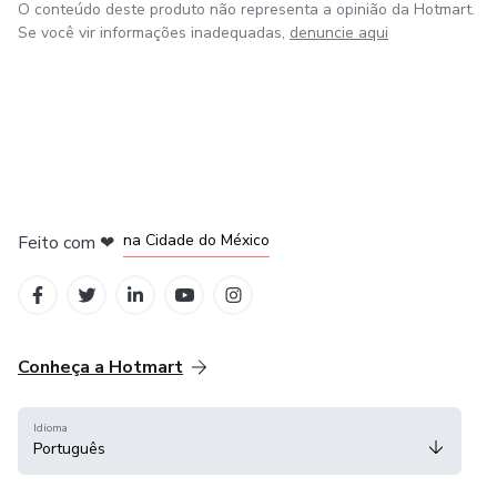
O conteúdo deste produto não representa a opinião da Hotmart.
Se você vir informações inadequadas,
denuncie aqui
em Bogotá
em Amsterdam
em Madrid
na Cidade do México
Feito com
❤
em Belo Horizonte
Conheça a Hotmart
Idioma
Português