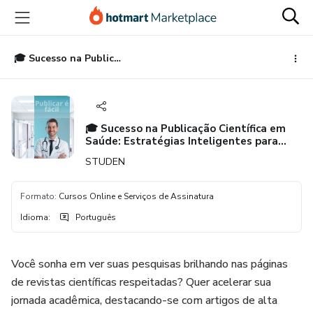
Ir
Ir
Ir
para
para
para
o
o
o
conteúdo
pagamento
rodapé
🎓 Sucesso na Publicação Científica em Saúde: Estratégias Inteligentes para Estudantes Universitários 📚
principal
🎓 Sucesso na Publicação Científica em
Saúde: Estratégias Inteligentes para
Estudantes Universitários 📚
STUDEN
Formato
:
Cursos Online e Serviços de Assinatura
Idioma
:
Português
Você sonha em ver suas pesquisas brilhando nas páginas
de revistas científicas respeitadas? Quer acelerar sua
jornada acadêmica, destacando-se com artigos de alta