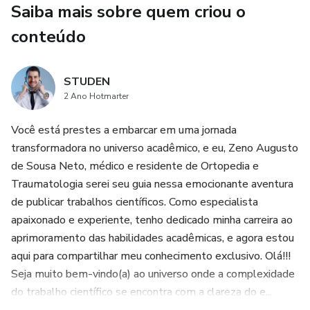
Saiba mais sobre quem criou o
métodos comprovados para transformar suas ideias em
artigos claros e impactantes.
conteúdo
🚀 Atalhos para o Reconhecimento: Nosso curso não
STUDEN
apenas ensina a escrever, mas também acelera seu
2 Ano Hotmarter
progresso acadêmico. Abrevie o caminho para o
reconhecimento e destaque-se na sua área de pesquisa.
Você está prestes a embarcar em uma jornada
transformadora no universo acadêmico, e eu, Zeno Augusto
🤝 Comunidade Exclusiva: Junte-se a uma comunidade de
de Sousa Neto, médico e residente de Ortopedia e
mentoria, conectando-se com colegas e profissionais
Traumatologia serei seu guia nessa emocionante aventura
experientes. A troca de experiências enriquecerá sua
de publicar trabalhos científicos. Como especialista
jornada acadêmica.
apaixonado e experiente, tenho dedicado minha carreira ao
aprimoramento das habilidades acadêmicas, e agora estou
🔍 Conteúdo Completo: Do planejamento à submissão,
aqui para compartilhar meu conhecimento exclusivo. Olá!!!
cobrimos cada etapa do processo de publicação. Você terá
Seja muito bem-vindo(a) ao universo onde a complexidade
acesso a um conteúdo completo, compreendendo desde a
do trabalho científico se encontra com a clareza do e...
escolha do tema até as técnicas de revisão.