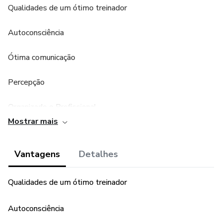
Qualidades de um ótimo treinador
Autoconsciência
Ótima comunicação
Percepção
Organizado e Profissional
Mostrar mais
Flexível
Vantagens
Detalhes
Especialize-se: Ganhe Dinheiro Real em Coaching
Qualidades de um ótimo treinador
Autoconsciência