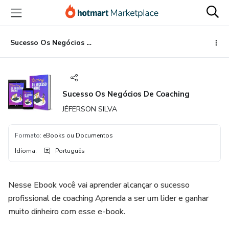
Ir
Ir
Ir
para
para
para
o
o
o
conteúdo
pagamento
rodapé
Sucesso Os Negócios De Coaching
principal
Sucesso Os Negócios De Coaching
JÉFERSON SILVA
Formato
:
eBooks ou Documentos
Idioma
:
Português
Nesse Ebook você vai aprender alcançar o sucesso
profissional de coaching Aprenda a ser um lider e ganhar
muito dinheiro com esse e-book.