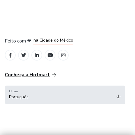
em Bogotá
em Amsterdam
em Madrid
na Cidade do México
Feito com
❤
em Belo Horizonte
Conheça a Hotmart
Idioma
Português