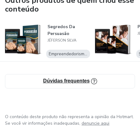
Outros produtos de quem criou esse
conteúdo
Segredos Da
P
Persuasão
J
JÉFERSON SILVA
Empreendedorismo Digital
Dúvidas frequentes
O conteúdo deste produto não representa a opinião da Hotmart.
Se você vir informações inadequadas,
denuncie aqui