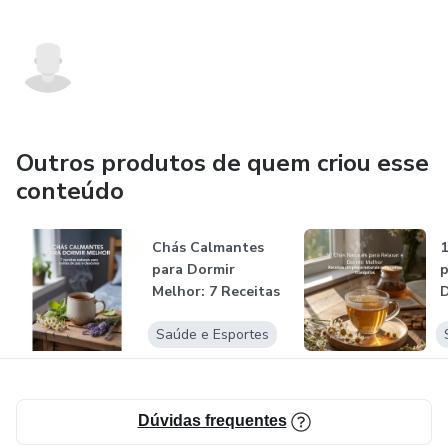
Outros produtos de quem criou esse
conteúdo
Chás Calmantes
1
para Dormir
p
Melhor: 7 Receitas
D
Naturais para...
Saúde e Esportes
Dúvidas frequentes