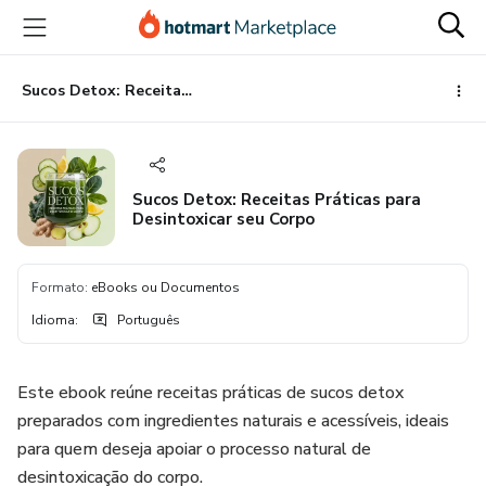
Ir
Ir
Ir
para
para
para
o
o
o
conteúdo
pagamento
rodapé
Sucos Detox: Receitas Práticas para Desintoxicar seu Corpo
principal
Sucos Detox: Receitas Práticas para
Desintoxicar seu Corpo
Formato
:
eBooks ou Documentos
Idioma
:
Português
Este ebook reúne receitas práticas de sucos detox
preparados com ingredientes naturais e acessíveis, ideais
para quem deseja apoiar o processo natural de
desintoxicação do corpo.