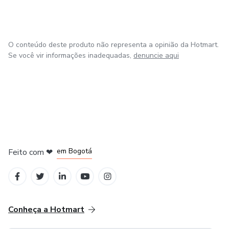
O conteúdo deste produto não representa a opinião da Hotmart.
Se você vir informações inadequadas,
denuncie aqui
em Amsterdam
em Madrid
em Bogotá
Feito com
❤
em Belo Horizonte
na Cidade do México
Conheça a Hotmart