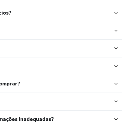
cios?
comprar?
rmações inadequadas?