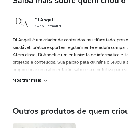
Saiba mais sobre quem criou o
Em resumo, o livro "Sucos Sa
Di Angeli
uma maneira fácil e deliciosa 
3 Ano Hotmarter
saudáveis, este livro oferece
vida mais saudável. Se você q
Di Angeli é um criador de conteúdos multifacetado, pre
adquirir o livro "Sucos Saudáv
saudável, pratica esportes regularmente e adora comparti
Além disso, Di Angeli é um entusiasta de informática e 
projetos e conteúdos. Sua paixão pela culinária o levou a s
proporcionar uma alimentação saborosa e nutritiva para se
Mostrar mais
Outros produtos de quem crio