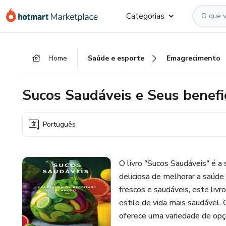
Ir
Ir
Ir
Categorias
para
para
para
o
o
o
conteúdo
pagamento
rodapé
Home
Saúde e esporte
Emagrecimento
principal
Sucos Saudáveis e Seus benefi
Português
O livro "Sucos Saudáveis" é a
deliciosa de melhorar a saúde
frescos e saudáveis, este liv
estilo de vida mais saudável. 
oferece uma variedade de opç