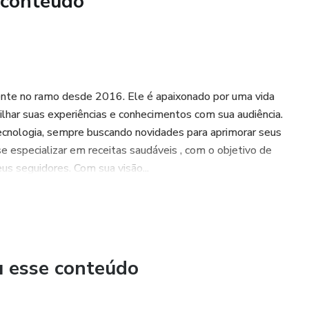
 conteúdo
udáveis" é um recurso essencial para aqueles que buscam
de melhorar a saúde e o bem-estar, receitas deliciosas e
 uma solução natural e eficaz para aqueles que buscam uma
uer melhorar sua saúde e bem-estar, não perca a chance de
sente no ramo desde 2016. Ele é apaixonado por uma vida
eis" hoje mesmo!
lhar suas experiências e conhecimentos com sua audiência.
tecnologia, sempre buscando novidades para aprimorar seus
e especializar em receitas saudáveis ​​, com o objetivo de
us seguidores. Com sua visão...
u esse conteúdo