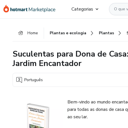
Ir
Ir
Ir
Categorias
para
para
para
o
o
o
conteúdo
pagamento
rodapé
Home
Plantas e ecologia
Plantas
principal
Suculentas para Dona de Casa:
Jardim Encantador
Português
Bem-vindo ao mundo encantado
para todas as donas de casa q
ao seu lar.