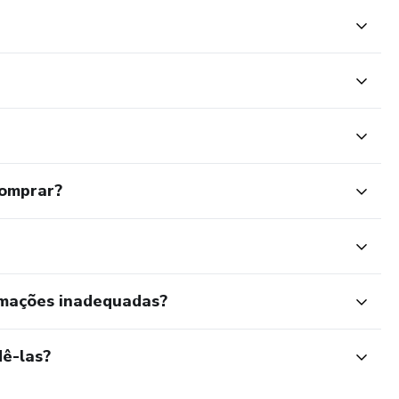
comprar?
rmações inadequadas?
ê-las?