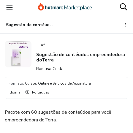
Ir
Ir
Ir
para
para
para
o
o
o
conteúdo
pagamento
rodapé
Sugestão de contéudos empreendedora doTerra
principal
Sugestão de contéudos empreendedora
doTerra
Ramusa Costa
Formato
:
Cursos Online e Serviços de Assinatura
Idioma
:
Português
Pacote com 60 sugestões de conteúdos para você
empreendedora doTerra.