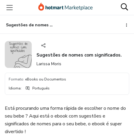
Ir
Ir
Ir
para
para
para
o
o
o
conteúdo
pagamento
rodapé
Sugestões de nomes com significados.
principal
Sugestões de nomes com significados.
Larissa Moris
Formato
:
eBooks ou Documentos
Idioma
:
Português
Está procurando uma forma rápida de escolher o nome do
seu bebe ? Aqui está o ebook com sugestões e
significados de nomes para o seu bebe, o ebook é super
divertido !