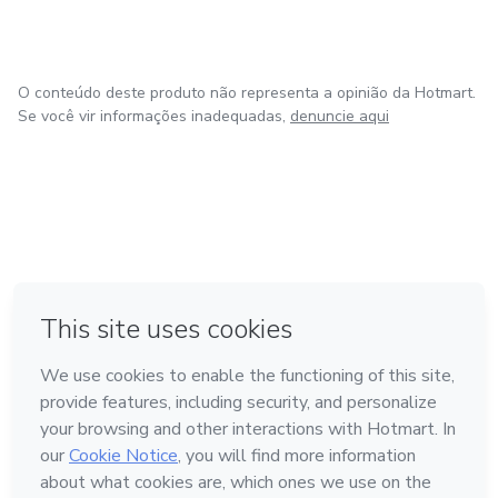
O conteúdo deste produto não representa a opinião da Hotmart.
Se você vir informações inadequadas,
denuncie aqui
em Bogotá
em Amsterdam
em Madrid
na Cidade do México
Feito com
❤
em Belo Horizonte
Conheça a Hotmart