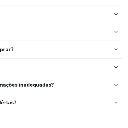
mprar?
rmações inadequadas?
ê-las?