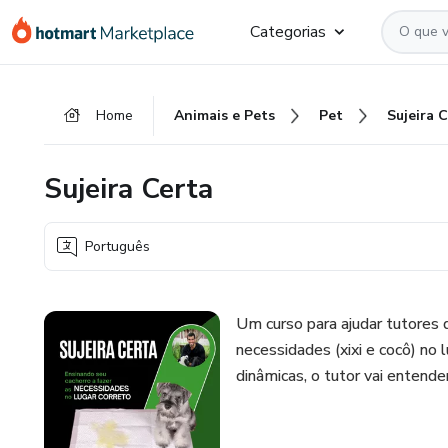
Ir
Ir
Ir
Categorias
para
para
para
o
o
o
conteúdo
pagamento
rodapé
Home
Animais e Pets
Pet
Sujeira 
principal
Sujeira Certa
Português
Um curso para ajudar tutores 
necessidades (xixi e cocô) no 
dinâmicas, o tutor vai entende