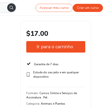
Acessar meu curso
Criar um curso
$17.00
Ir para o carrinho
Garantia de 7 dias
Estude do seu jeito e em qualquer
dispositivo
Formato
:
Cursos Online e Serviços de
Assinatura . Pet
Categoria
:
Animais e Plantas