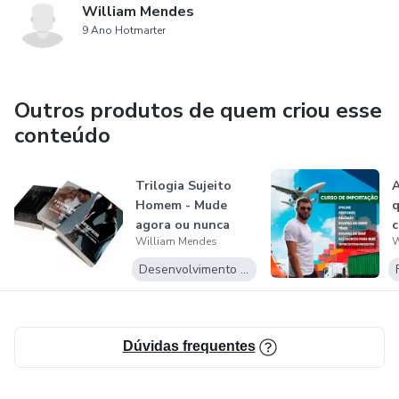
William Mendes
9 Ano Hotmarter
Outros produtos de quem criou esse
conteúdo
Trilogia Sujeito
A
Homem - Mude
q
agora ou nunca
c
William Mendes
W
mais.
Desenvolvimento Pessoal
Dúvidas frequentes