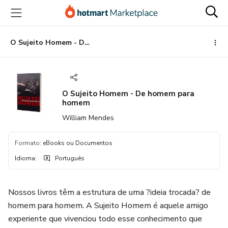
Ir
Ir
Ir
para
para
para
o
o
o
conteúdo
pagamento
rodapé
O Sujeito Homem - De homem para homem
principal
O Sujeito Homem - De homem para
homem
William Mendes
Formato
:
eBooks ou Documentos
Idioma
:
Português
Nossos livros têm a estrutura de uma ?ideia trocada? de
homem para homem. A Sujeito Homem é aquele amigo
experiente que vivenciou todo esse conhecimento que