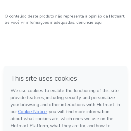
O conteúdo deste produto não representa a opinião da Hotmart.
Se você vir informações inadequadas,
denuncie aqui
em Bogotá
em Amsterdam
em Madrid
na Cidade do México
Feito com
❤
em Belo Horizonte
Conheça a Hotmart
Idioma