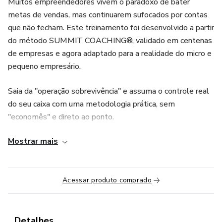
Muitos empreendedores vivem o paradoxo de bater
metas de vendas, mas continuarem sufocados por contas
que não fecham. Este treinamento foi desenvolvido a partir
do método SUMMIT COACHING®, validado em centenas
de empresas e agora adaptado para a realidade do micro e
pequeno empresário.
Saia da "operação sobrevivência" e assuma o controle real
do seu caixa com uma metodologia prática, sem
"economês" e direto ao ponto.
Mostrar mais
O que você vai aprender:
Diagnóstico de Reversão: Identifique onde o seu dinheiro
está sumindo e estanque as perdas imediatas.
Acessar produto comprado
Engenharia de Lucratividade: Aprenda a precificar
corretamente e gerir estoques para maximizar a sobra de
Detalhes