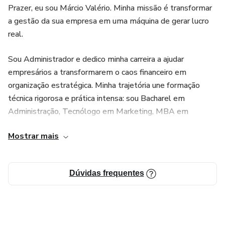
Transforme seu modelo de negócio e comece a ver o lucro
Prazer, eu sou Márcio Valério. Minha missão é transformar
de verdade nos próximos 90 dias.
a gestão da sua empresa em uma máquina de gerar lucro
real.
Sou Administrador e dedico minha carreira a ajudar
empresários a transformarem o caos financeiro em
organização estratégica. Minha trajetória une formação
técnica rigorosa e prática intensa: sou Bacharel em
Administração, Tecnólogo em Marketing, MBA em
Consultoria Empresarial e Especialista em Perícia Contábil
Mostrar mais
e Financeira.
Essa combinação me permite unir a visão de crescimento
Dúvidas frequentes
do marketing com a precisão matemática da perícia. Atuo
desde 2012 no suporte a negócios que buscam
profissionalização, acumulando mais de 5.000 horas de
consultoria e a experiência de ter orientado pessoalmente