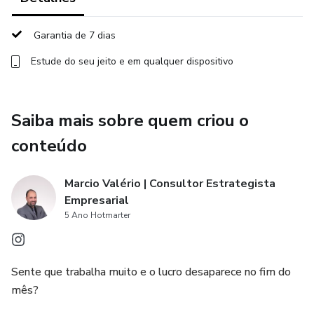
caixa.
Garantia de 7 dias
Decisões Assertivas: Ferramentas para analisar compras,
Estude do seu jeito e em qualquer dispositivo
vendas e contratações em poucos minutos.
Modelo Escalável: O caminho para transformar uma oficina
Saiba mais sobre quem criou o
ou comércio pequeno em um negócio faturando 7 dígitos,
como o caso real que inspirou este curso.
conteúdo
Por que este curso é para você?
Marcio Valério | Consultor Estrategista
Empresarial
Diferente de consultorias de alto custo (R$ 50k+), este
5 Ano Hotmarter
treinamento entrega a essência da consultoria empresarial
em uma linguagem simples, feita para quem não tem
formação acadêmica em finanças, mas precisa de
Sente que trabalha muito e o lucro desaparece no fim do
resultados pontuais e positivos.
mês?