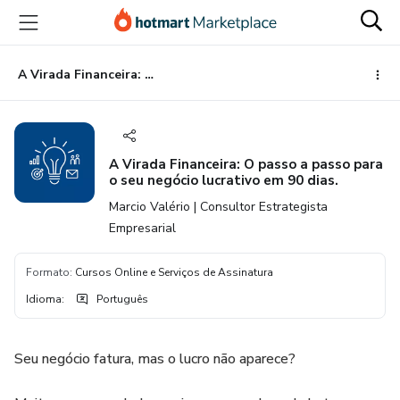
Ir
Ir
Ir
para
para
para
o
o
o
conteúdo
pagamento
rodapé
A Virada Financeira: O passo a passo para o seu negócio lucrativo em 90 dias.
principal
A Virada Financeira: O passo a passo para
o seu negócio lucrativo em 90 dias.
Marcio Valério | Consultor Estrategista
Empresarial
Formato
:
Cursos Online e Serviços de Assinatura
Idioma
:
Português
Seu negócio fatura, mas o lucro não aparece?