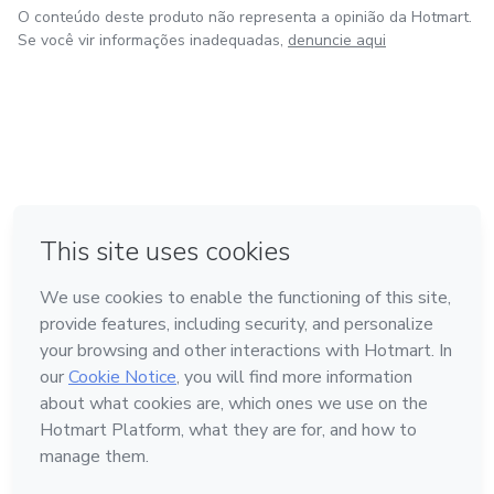
O conteúdo deste produto não representa a opinião da Hotmart.
Se você vir informações inadequadas,
denuncie aqui
em Amsterdam
em Madrid
em Bogotá
Feito com
❤
em Belo Horizonte
na Cidade do México
Conheça a Hotmart
Idioma
Português