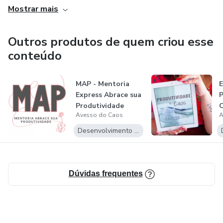
Mostrar mais
coaching e organização para ajudar as pessoas a terem uma
vida mais leve e produtiva. Isso inclui metas, objetivos,
rotina, vida digital, maternidade.
Outros produtos de quem criou esse
conteúdo
MAP - Mentoria
Express Abrace sua
P
Produtividade
Avesso do Caos
A
Desenvolvimento Pessoal
Dúvidas frequentes