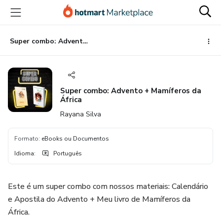
Ir
Ir
Ir
para
para
para
o
o
o
conteúdo
pagamento
rodapé
Super combo: Advento + Mamíferos da África
principal
Super combo: Advento + Mamíferos da
África
Rayana Silva
Formato
:
eBooks ou Documentos
Idioma
:
Português
Este é um super combo com nossos materiais: Calendário
e Apostila do Advento + Meu livro de Mamíferos da
África.