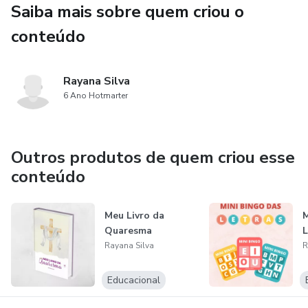
Saiba mais sobre quem criou o
livro principal, você ainda vai receber um arquivo com
flashcards, para treinar os números de 0 a 10!
conteúdo
Atenção: material em PDF. NÃO haverá envio de exemplar
Rayana Silva
impresso.
6 Ano Hotmarter
Outros produtos de quem criou esse
conteúdo
Meu Livro da
M
Quaresma
L
Rayana Silva
R
Educacional