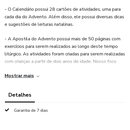
- O Calendário possui 28 cartões de atividades, uma para
cada dia do Advento. Além disso, ele possui diversas dicas
e sugestões de leituras natalinas.
- A Apostila do Advento possui mais de 50 páginas com
exercícios para serem realizados ao longo deste tempo
litúrgico. As atividades foram criadas para serem realizadas
com crianças a partir de dois anos de idade. Nosso foco
esse ano foi trabalhar as habilidades motoras, por isso
Mostrar mais
recheamos com exercícios para recortar e colar. São nove
blocos de atividades, com leituras e exercícios para serem
realizados em conjunto com o Calendário do Advento.
Detalhes
- Meu livro de Mamíferos da África está repleto de
Garantia de 7 dias
informações e curiosidades sobre os animais da África. São
nove mamíferos estudados e diversas atividades de treino
cognitivo e motor para crianças a partir de 2 anos. Além do