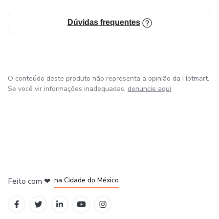
Dúvidas frequentes
O conteúdo deste produto não representa a opinião da Hotmart.
Se você vir informações inadequadas,
denuncie aqui
em Bogotá
em Amsterdam
em Madrid
na Cidade do México
Feito com
❤
em Belo Horizonte