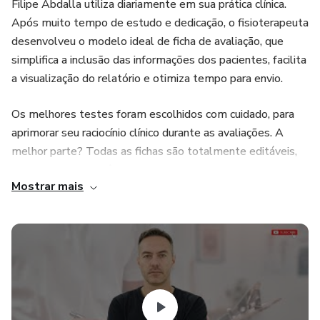
Filipe Abdalla utiliza diariamente em sua prática clínica.
Após muito tempo de estudo e dedicação, o fisioterapeuta
desenvolveu o modelo ideal de ficha de avaliação, que
simplifica a inclusão das informações dos pacientes, facilita
a visualização do relatório e otimiza tempo para envio.
Os melhores testes foram escolhidos com cuidado, para
aprimorar seu raciocínio clínico durante as avaliações. A
melhor parte? Todas as fichas são totalmente editáveis,
permitindo que você personalize conforme suas
Mostrar mais
necessidades.
Conteúdo exclusivo inclui:
Ficha de Avaliação de Membros Superiores 🤲
Ficha de Avaliação de Membros Inferiores 🦵