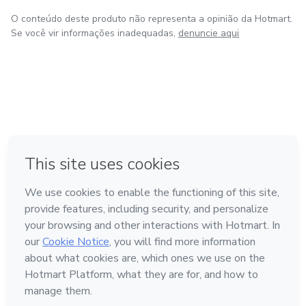
O conteúdo deste produto não representa a opinião da Hotmart.
Se você vir informações inadequadas,
denuncie aqui
em Amsterdam
em Madrid
em Bogotá
Feito com
❤
em Belo Horizonte
na Cidade do México
Conheça a Hotmart
Idioma
Português