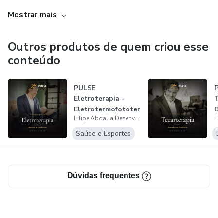
Mostrar mais
Outros produtos de quem criou esse
conteúdo
PULSE
P
Eletroterapia -
T
Eletrotermofototer
Filipe Abdalla Desenvolvimento Profissional
apia Baseada em
E
Evid...
Saúde e Esportes
Dúvidas frequentes