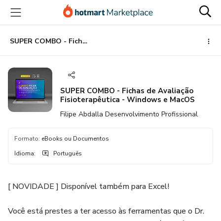
Ir
Ir
Ir
para
para
para
o
o
o
conteúdo
pagamento
rodapé
SUPER COMBO - Fichas de Avaliação Fisioterapêutica - Windows e MacOS
principal
SUPER COMBO - Fichas de Avaliação
Fisioterapêutica - Windows e MacOS
Filipe Abdalla Desenvolvimento Profissional
Formato
:
eBooks ou Documentos
Idioma
:
Português
[ NOVIDADE ] Disponível também para Excel!
Você está prestes a ter acesso às ferramentas que o Dr.