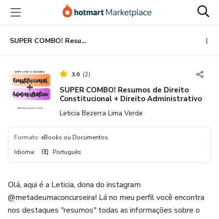
Ir
Ir
Ir
para
para
para
o
o
o
conteúdo
pagamento
rodapé
SUPER COMBO! Resumos de Direito Constitucional + Direito Administrativo
principal
3.0
(
2
)
SUPER COMBO! Resumos de Direito
Constitucional + Direito Administrativo
Leticia Bezerra Lima Verde
Formato
:
eBooks ou Documentos
Idioma
:
Português
Olá, aqui é a Leticia, dona do instagram
@metadeumaconcurseira! Lá no meu perfil você encontra
nos destaques "resumos" todas as informações sobre o