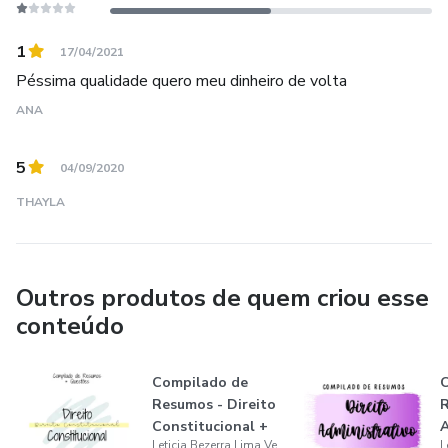
1
17/04/2021
Péssima qualidade quero meu dinheiro de volta
ANA
5
04/09/2020
THAYLA
Outros produtos de quem criou esse
conteúdo
Compilado de
C
Resumos - Direito
R
Constitucional +
A
Leticia Bezerra Lima Verde