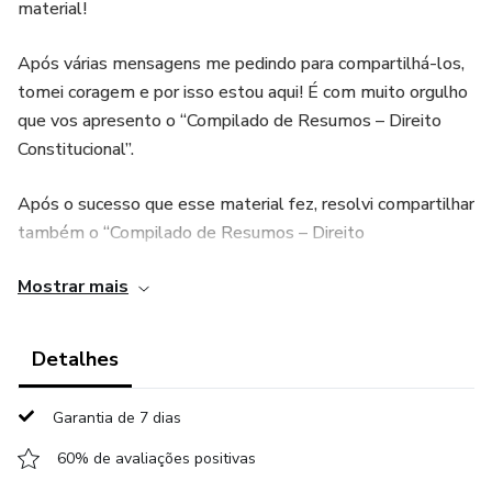
material!
Após várias mensagens me pedindo para compartilhá-los,
tomei coragem e por isso estou aqui! É com muito orgulho
que vos apresento o “Compilado de Resumos – Direito
Constitucional”.
Após o sucesso que esse material fez, resolvi compartilhar
também o “Compilado de Resumos – Direito
Administrativo”.
Mostrar mais
E só aqui você tem acesso a esse SUPER COMBO! Meus
2 materiais em um só e com um precinho especial!
Detalhes
Aproveita!!!
Garantia de 7 dias
OBS: Para mais informações, confira a página de cada
produto.
60% de avaliações positivas