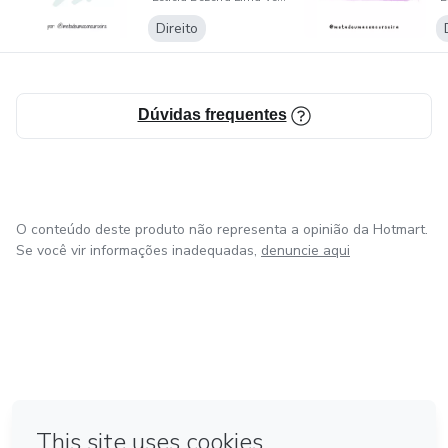
Questões
Direito
Dúvidas frequentes
O conteúdo deste produto não representa a opinião da Hotmart.
Se você vir informações inadequadas,
denuncie aqui
em Amsterdam
em Madrid
em Bogotá
Feito com
❤