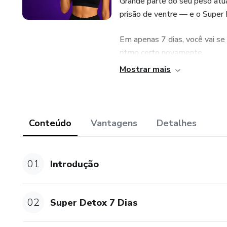
Grande parte do seu peso atua
prisão de ventre — e o Super 
Em apenas 7 dias, você vai se
ritmo certo novamente.
Mostrar mais
Este produto não substitui o 
tratar de assuntos relativos a
Conteúdo
Vantagens
Detalhes
01
Introdução
02
Super Detox 7 Dias