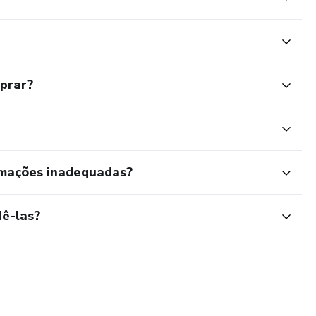
mprar?
rmações inadequadas?
ê-las?