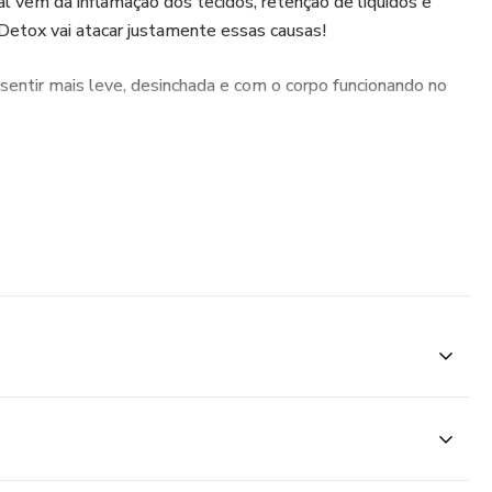
l vem da inflamação dos tecidos, retenção de líquidos e
Detox vai atacar justamente essas causas!
 sentir mais leve, desinchada e com o corpo funcionando no
parecer médico profissional. Sempre consulte um médico para
 saúde.