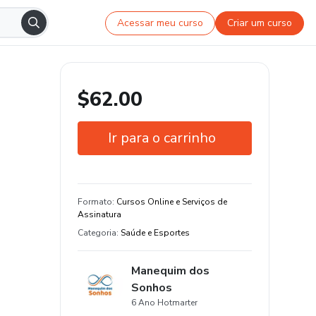
Acessar meu curso
Criar um curso
$62.00
Ir para o carrinho
Garantia de 7 dias
Estude do seu jeito e em qualquer
Formato
:
Cursos Online e Serviços de
dispositivo
Assinatura
Categoria
:
Saúde e Esportes
Manequim dos
Sonhos
6 Ano Hotmarter