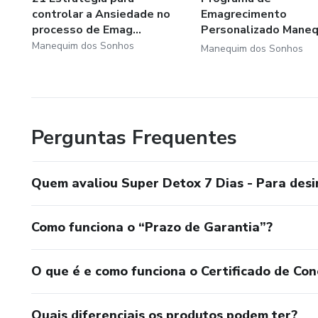
controlar a Ansiedade no
Emagrecimento
processo de Emag...
Personalizado Mane
dos Sonhos
Manequim dos Sonhos
Manequim dos Sonhos
Perguntas Frequentes
Quem avaliou Super Detox 7 Dias - Para desi
Como funciona o “Prazo de Garantia”?
O que é e como funciona o Certificado de Con
Quais diferenciais os produtos podem ter?