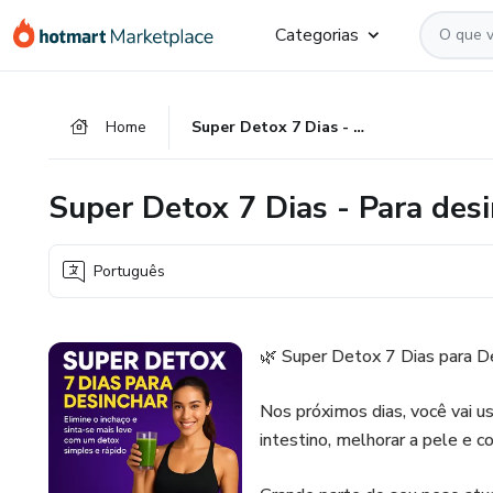
Ir
Ir
Ir
Categorias
para
para
para
o
o
o
conteúdo
pagamento
rodapé
Home
Super Detox 7 Dias - Para desinchar.
principal
Super Detox 7 Dias - Para desi
Português
🌿 Super Detox 7 Dias para D
Nos próximos dias, você vai us
intestino, melhorar a pele e 