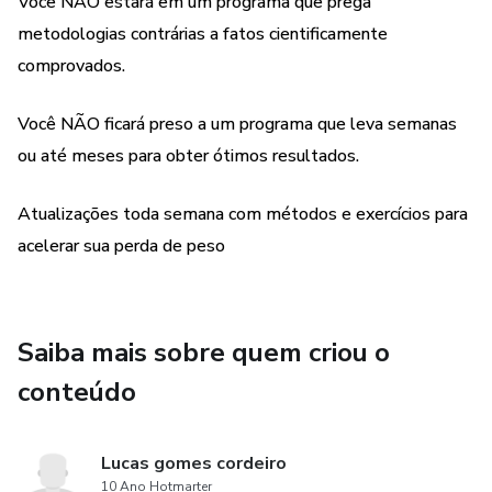
relativos à saúde.”
Você NÃO estará em um programa que prega
metodologias contrárias a fatos cientificamente
comprovados.
Você NÃO ficará preso a um programa que leva semanas
ou até meses para obter ótimos resultados.
Atualizações toda semana com métodos e exercícios para
acelerar sua perda de peso
Saiba mais sobre quem criou o
conteúdo
Lucas gomes cordeiro
10 Ano Hotmarter