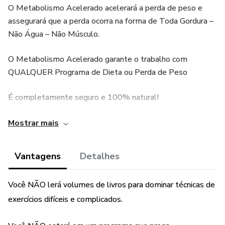
O Metabolismo Acelerado acelerará a perda de peso e
assegurará que a perda ocorra na forma de Toda Gordura –
Não Água – Não Músculo.
O Metabolismo Acelerado garante o trabalho com
QUALQUER Programa de Dieta ou Perda de Peso
É completamente seguro e 100% natural!
O Metabolismo Acelerado funcionará para qualquer idade,
Mostrar mais
forma do corpo e nível de condicionamento físico, porque
força o seu metabolismo a funcionar no mais alto nível.
Vantagens
Detalhes
Em outras palavras, ele sobrecarrega seu metabolismo!
Você NÃO lerá volumes de livros para dominar técnicas de
“Este produto não substitui o parecer profissional. Sempre
exercícios difíceis e complicados.
consulte um profissional da saúde para tratar de assuntos