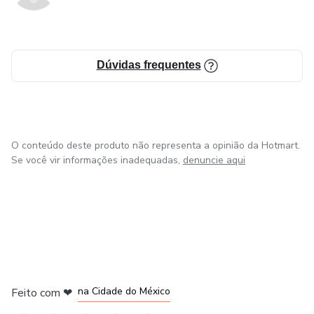
Dúvidas frequentes
O conteúdo deste produto não representa a opinião da Hotmart.
Se você vir informações inadequadas,
denuncie aqui
em Bogotá
em Amsterdam
em Madrid
na Cidade do México
Feito com
❤
em Belo Horizonte