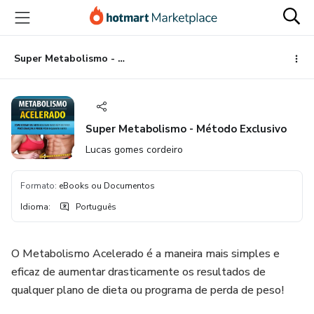
Ir
Ir
Ir
para
para
para
o
o
o
conteúdo
pagamento
rodapé
Super Metabolismo - Método Exclusivo
principal
Super Metabolismo - Método Exclusivo
Lucas gomes cordeiro
Formato
:
eBooks ou Documentos
Idioma
:
Português
O Metabolismo Acelerado é a maneira mais simples e
eficaz de aumentar drasticamente os resultados de
qualquer plano de dieta ou programa de perda de peso!