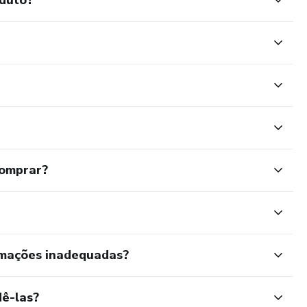
comprar?
rmações inadequadas?
ê-las?