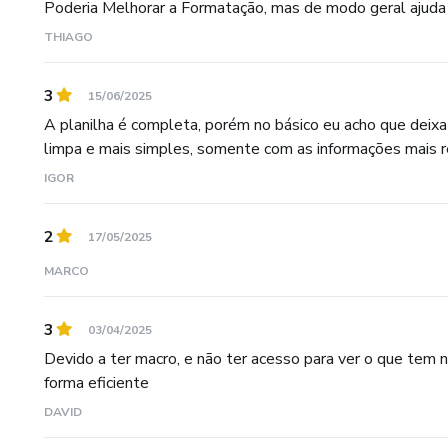
Poderia Melhorar a Formatação, mas de modo geral ajuda
THIAGO
3
15/06/2025
A planilha é completa, porém no básico eu acho que deixa 
limpa e mais simples, somente com as informações mais rel
IGOR
2
17/05/2025
MARCO
3
03/04/2025
Devido a ter macro, e não ter acesso para ver o que tem na
forma eficiente
DAVID