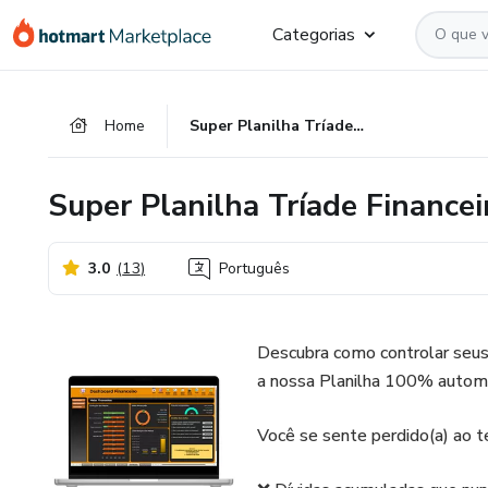
Ir
Ir
Ir
Categorias
para
para
para
o
o
o
conteúdo
pagamento
rodapé
Home
Super Planilha Tríade Financeira
principal
Super Planilha Tríade Financei
3.0
(
13
)
Português
Descubra como controlar seus 
a nossa Planilha 100% autom
Você se sente perdido(a) ao te