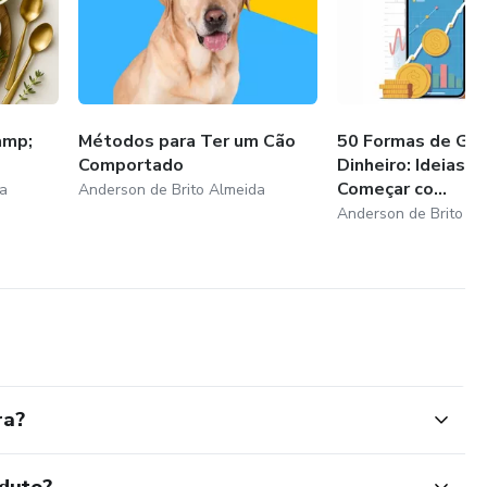
amp;
Métodos para Ter um Cão
50 Formas de Gan
Comportado
Dinheiro: Ideias P
Começar co...
a
Anderson de Brito Almeida
Anderson de Brito Al
ra?
oduto?