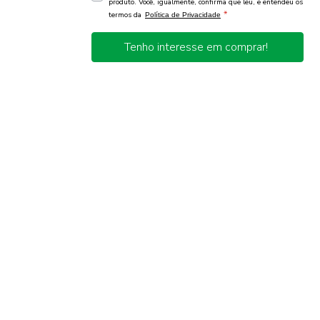
produto. Você, igualmente, confirma que leu, e entendeu os
*
termos da
Política de Privacidade
Tenho interesse em comprar!