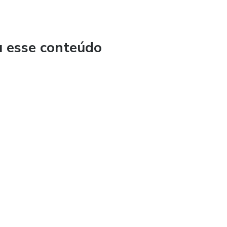
minando a Riqueza: O Caminho Estóico para a Abundância" na
jornada rumo à liberdade financeira e ao bem-estar. 💡🔗
u esse conteúdo