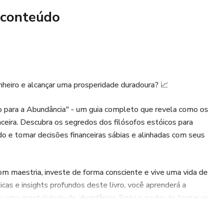
 conteúdo
ho prático para quem deseja melhorar a comunicação, se
superar o medo de falar em público.
nheiro e alcançar uma prosperidade duradoura? 📈
para a Abundância" - um guia completo que revela como os
nceira. Descubra os segredos dos filósofos estóicos para
o e tomar decisões financeiras sábias e alinhadas com seus
m maestria, investe de forma consciente e vive uma vida de
icas e insights profundos deste livro, você aprenderá a
truir uma mentalidade de abundância. Sinta o poder de tomar as
prosperidade!