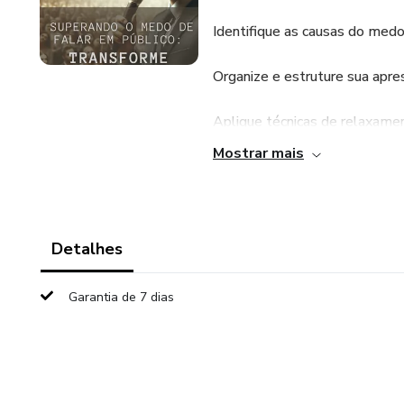
Identifique as causas do medo
Organize e estruture sua apres
Aplique técnicas de relaxamen
antes de falar.
Mostrar mais
Construa sua confiança aos p
gradualmente.
Detalhes
Mantenha o foco na mensagem,
para o público.
Garantia de 7 dias
Aprenda com os erros, entende
desenvolvimento contínuo.
Acompanhe seu progresso, rec