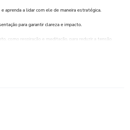
 e aprenda a lidar com ele de maneira estratégica.
entação para garantir clareza e impacto.
to, como respiração e meditação, para reduzir a tensão
oucos, começando com pequenas apresentações e evoluindo
 garantindo que o conteúdo seja relevante e envolvente
ndo que a perfeição não é o objetivo, mas sim o
onhecendo cada avanço para fortalecer sua autoconfiança.