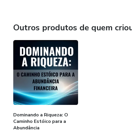
Não perca mais tempo! Garanta já o seu exemplar de "Do
Hotmart. Clique no link abaixo e comece hoje mesmo sua 
Outros produtos de quem crio
Dominando a Riqueza: O
Caminho Estóico para a
Abundância