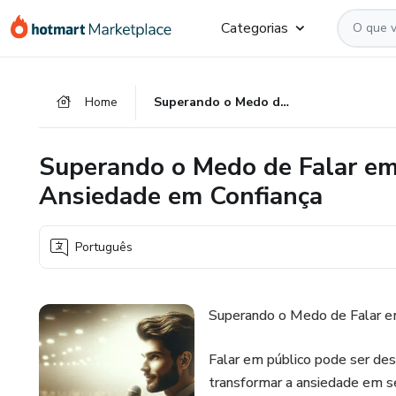
Ir
Ir
Ir
Categorias
para
para
para
o
o
o
conteúdo
pagamento
rodapé
Home
Superando o Medo de Falar em Público: Transforme sua Ansiedade em Confiança
principal
Superando o Medo de Falar em
Ansiedade em Confiança
Português
Superando o Medo de Falar e
Falar em público pode ser des
transformar a ansiedade em s