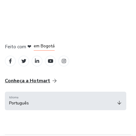
em Amsterdam
em Madrid
em Bogotá
Feito com
❤
em Belo Horizonte
na Cidade do México
Conheça a Hotmart
Idioma
Português