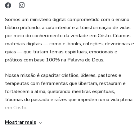
Somos um ministério digital comprometido com o ensino
bíblico profundo, a cura interior e a transformação de vidas
por meio do conhecimento da verdade em Cristo. Criamos
materiais digitais — como e-books, coleções, devocionais e
guias — que tratam temas espirituais, emocionais e
práticos com base 100% na Palavra de Deus.
Nossa missão é capacitar cristãos, líderes, pastores e
terapeutas com ferramentas que libertam, restauram e
fortalecem a alma, quebrando mentiras espirituais,
traumas do passado e raízes que impedem uma vida plena
em Cristo.
Mostrar mais
Produzimos conteúdos que tocam o profundo, curam o
oculto e despertam o eterno.