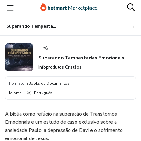
Ir
Ir
Ir
para
para
para
o
o
o
conteúdo
pagamento
rodapé
Superando Tempestades Emocionais
principal
Superando Tempestades Emocionais
Infoprodutos Cristãos
Formato
:
eBooks ou Documentos
Idioma
:
Português
A bíblia como refúgio na superação de Transtornos
Emocionais e um estudo de caso exclusivo sobre a
ansiedade Paulo, a depressão de Davi e o sofrimento
emocional de Jesus.