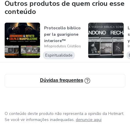
Outros produtos de quem criou esse
conteúdo
Protocollo biblico
L
per la guarigione
s
interiore™​
y
Infoprodutos Cristãos
I
Espiritualidade
Dúvidas frequentes
O conteúdo deste produto não representa a opinião da Hotmart.
Se você vir informações inadequadas,
denuncie aqui