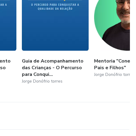
ento
Guia de Acompanhamento
Mentoria "Conexã
rso
das Crianças - O Percurso
Pais e Filhos"
para Conqui...
Jorge Donófrio torres
Jorge Donófrio torres