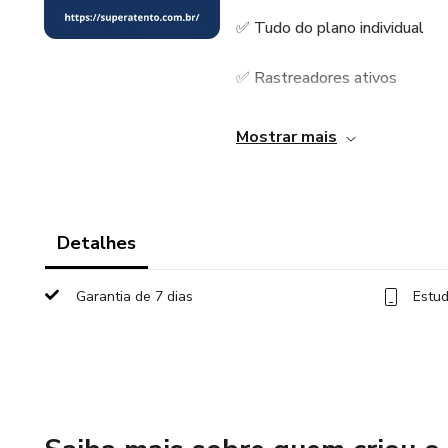
✅ Tudo do plano individual
✅ Rastreadores ativos
✅ Economia na mensalidade
Mostrar mais
✅ App com múltiplos perfis
✅ Suporte personalizado
Detalhes
🏠 A tranquilidade que sua fa
Garantia de 7 dias
Estud