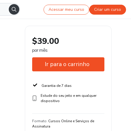
Acessar meu curso
Criar um curso
$39.00
por mês
Ir para o carrinho
Garantia de 7 dias
Estude do seu jeito e em qualquer
dispositivo
Formato
:
Cursos Online e Serviços de
Assinatura