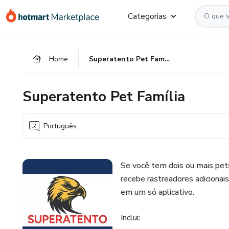
Ir
Ir
Ir
Categorias
para
para
para
o
o
o
conteúdo
pagamento
rodapé
Home
Superatento Pet Família
principal
Superatento Pet Família
Português
Se você tem dois ou mais pets
recebe rastreadores adiciona
em um só aplicativo.
Inclui: