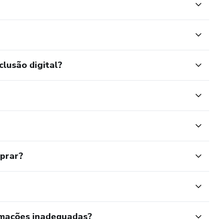
clusão digital?
mprar?
rmações inadequadas?