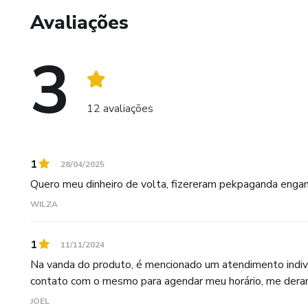
Avaliações
São 135 páginas com 10 Capít
BÔNUS Especiais Para Te Auxi
3
12 avaliações
1
28/04/2025
Quero meu dinheiro de volta, fizereram pekpaganda engan
WILZA
1
11/11/2024
Na vanda do produto, é mencionado um atendimento individ
contato com o mesmo para agendar meu horário, me deram
JOEL