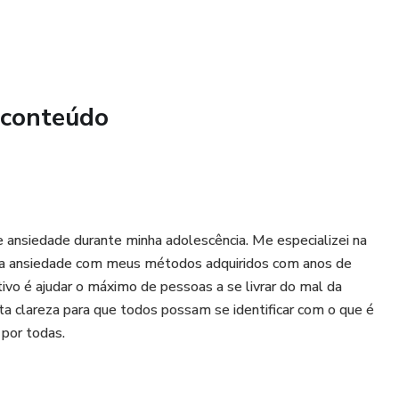
atenção plena.
rias técnicas de respiração para ajudá-lo contra a ansiedade.
 conteúdo
ontrolar seus pensamentos.
r suas atividades diárias.
trar calma instantânea.
de ansiedade durante minha adolescência. Me especializei na
 de uma ótima noite de sono e como obter um bom sono.
r a ansiedade com meus métodos adquiridos com anos de
vo é ajudar o máximo de pessoas a se livrar do mal da
 mudar seu estilo de vida.
a clareza para que todos possam se identificar com o que é
 por todas.
us pensamentos.