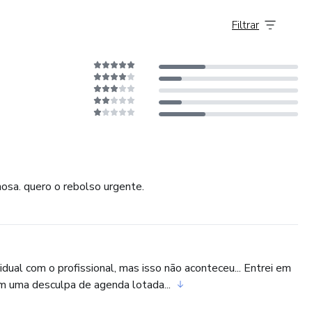
Filtrar
ulos Para Ajudá-lo(a) a Superar a Ansiedade e Mais 3
liar Ainda Mais No Processo.
osa. quero o rebolso urgente.
ual com o profissional, mas isso não aconteceu... Entrei em
 uma desculpa de agenda lotada...