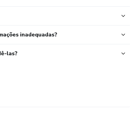
rmações inadequadas?
ê-las?