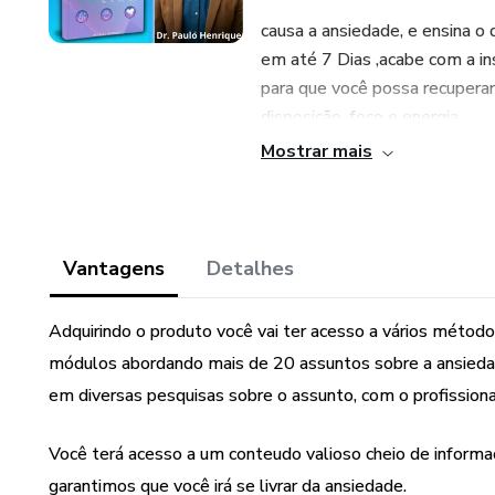
causa a ansiedade, e ensina o
em até 7 Dias ,acabe com a in
para que você possa recuperar
disposição, foco e energia.
Mostrar mais
São mais de 40Técnicas expli
seus hábitos no dia a dia para
por dia e aplicando as técnica
definitiva em até 7 DIAS.
Vantagens
Detalhes
Dr.Paulo Henrique - Sou Psiqu
Adquirindo o produto você vai ter acesso a vários métod
10 Anos, ajudei centenas de pe
módulos abordando mais de 20 assuntos sobre a ansiedad
máximo de pessoas a se livr
em diversas pesquisas sobre o assunto, com o profissiona
Aqui está exatamente o que vo
Você terá acesso a um conteudo valioso cheio de informa
- Você entenderá o que é ansi
garantimos que você irá se livrar da ansiedade.