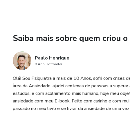
- Você aprenderá a praticar a 
- Você descobrirá como usar vá
Saiba mais sobre quem criou o
- Você vai aprender a como c
- Você aprenderá como gerencia
Paulo Henrique
9 Ano Hotmarter
- Você verá maneiras de encon
Olá! Sou Psiquiatra a mais de 10 Anos, sofri com crises 
- Vai entender a importância
àrea da Ansiedade, ajudei centenas de pessoas a supera
estudos, e com acolhimento mais humano, hoje meu objeti
- Você descobrirá maneiras de
ansiedade com meu E-book. Feito com carinho e com muit
passado no meu livro e se livrar da ansiedade de uma vez
- Aprenderá a reorganizar se
- E Muito Mais.