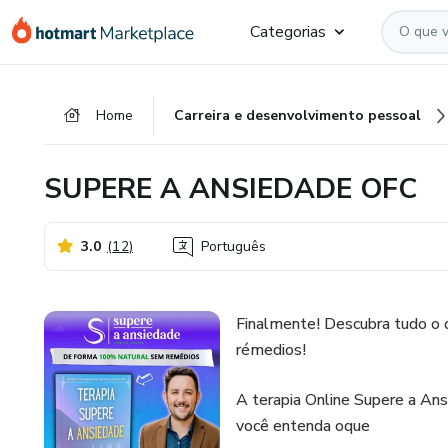
Ir
Ir
Ir
Categorias
para
para
para
o
o
o
conteúdo
pagamento
rodapé
Home
Carreira e desenvolvimento pessoal
principal
SUPERE A ANSIEDADE OFC
3.0
(
12
)
Português
Finalmente! Descubra tudo o q
rémedios!
A terapia Online Supere a Ans
você entenda oque