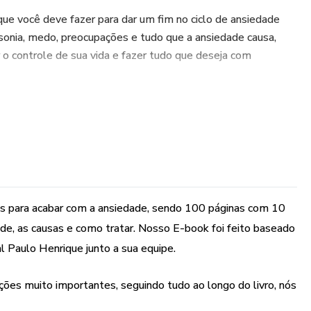
 que você deve fazer para dar um fim no ciclo de ansiedade
sonia, medo, preocupações e tudo que a ansiedade causa,
 o controle de sua vida e fazer tudo que deseja com
cando passo a passo de como você deve fazer para mudar
 se livrar de vez da sua ansiedade. Lendo apenas 15 minutos
s, você poderá se livrar das crises de Ansiedade de forma
iatra e especialista em transtornos de Ansiedade há mais de
os para acabar com a ansiedade, sendo 100 páginas com 10
ssoas a se livrar da ansiedade, meu objetivo hoje é ajudar o
e, as causas e como tratar. Nosso E-book foi feito baseado
ar deste mal com meu Programa.
l Paulo Henrique junto a sua equipe.
cê terá dentro da Terapia Online:
ções muito importantes, seguindo tudo ao longo do livro, nós
edade e como diferi-la do estresse.