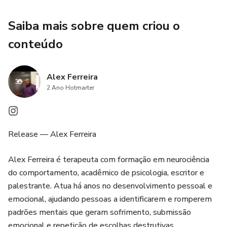
Se sente inseguro em relacionamentos amorosos
Saiba mais sobre quem criou o
Vive se escondendo, mesmo tendo potencial
conteúdo
👉 O problema não é quem você é.
Alex Ferreira
👉 O problema é o padrão mental que foi instalado ao
2 Ano Hotmarter
longo do tempo.
🧠 O QUE REALMENTE É A TIMIDEZ?
Release — Alex Ferreira
Do ponto de vista da neurociência do comportamento, a
Alex Ferreira é terapeuta com formação em neurociência
timidez é um padrão aprendido pelo cérebro como
do comportamento, acadêmico de psicologia, escritor e
mecanismo de defesa.
palestrante. Atua há anos no desenvolvimento pessoal e
emocional, ajudando pessoas a identificarem e romperem
Ela surge quando a mente associa interação social a perigo,
padrões mentais que geram sofrimento, submissão
rejeição ou vergonha.
emocional e repetição de escolhas destrutivas.