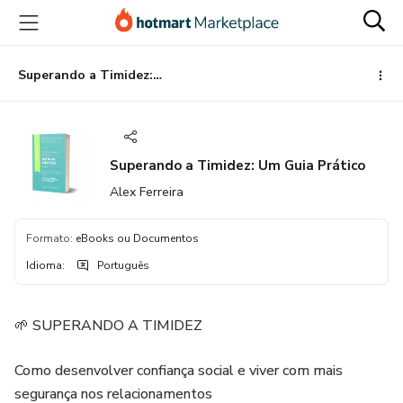
Ir
Ir
Ir
para
para
para
o
o
o
conteúdo
pagamento
rodapé
Superando a Timidez: Um Guia Prático
principal
Superando a Timidez: Um Guia Prático
Alex Ferreira
Formato
:
eBooks ou Documentos
Idioma
:
Português
🌱 SUPERANDO A TIMIDEZ
Como desenvolver confiança social e viver com mais
segurança nos relacionamentos