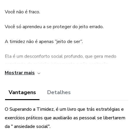
Você não é fraco.
Você só aprendeu a se proteger do jeito errado.
A timidez não é apenas “jeito de ser”.
Ela é um desconforto social profundo, que gera medo
constante de rejeição, julgamento e não aceitação.
Mostrar mais
Quem sofre com a timidez:
Vantagens
Detalhes
Evita conversas
Trava em ambientes sociais
O Superando a Timidez, é um livro que trás estratégias e
exercícios práticos que auxiliarão as pessoal se libertarem
Perde oportunidades profissionais
da " ansiedade social".