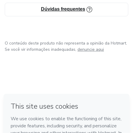
oferece consciência, estrutura mental e ferramentas para
Dúvidas frequentes
quem decidiu parar de viver no automático e assumir
controle das próprias escolhas.
O conteúdo deste produto não representa a opinião da Hotmart.
Se você vir informações inadequadas,
denuncie aqui
em Madrid
Feito com
❤
em Belo Horizonte
na Cidade do México
em Bogotá
em Amsterdam