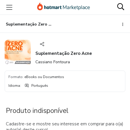
Ir
Ir
Ir
para
para
para
o
o
o
conteúdo
pagamento
rodapé
Suplementação Zero Acne
principal
Suplementação Zero Acne
Cassiano Fontoura
Formato
:
eBooks ou Documentos
Idioma
:
Português
Produto indisponível
Cadastre-se e mostre seu interesse em comprar para o(a)
autor(a) deste curso!