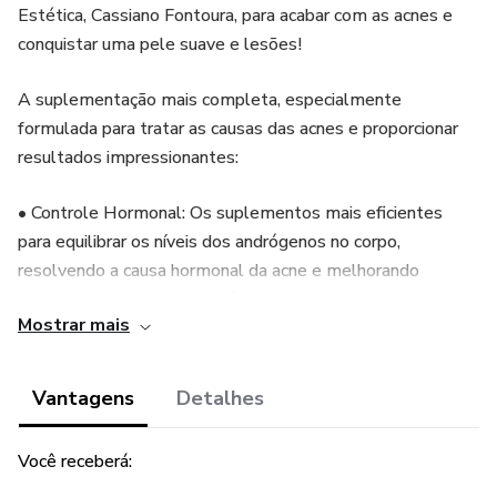
Estética, Cassiano Fontoura, para acabar com as acnes e
conquistar uma pele suave e lesões!
A suplementação mais completa, especialmente
formulada para tratar as causas das acnes e proporcionar
resultados impressionantes:
• Controle Hormonal: Os suplementos mais eficientes
para equilibrar os níveis dos andrógenos no corpo,
resolvendo a causa hormonal da acne e melhorando
significativamente sua aparência.
Mostrar mais
• Redução da Inflamação: Complemente a sua rotina com
os suplementos que controlam a inflamação e a reduzem
Vantagens
Detalhes
as acnes.
Você receberá:
• Melhor saúde da Pele: Os suplementos mais eficientes