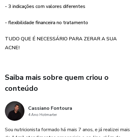
para melhorar a saúde da pele, revitalizando as regiões
- 3 indicações com valores diferentes
afetadas pelas lesões de acnes.
- flexibilidade financeira no tratamento
• Combate às Acnes: Combinação de nutrientes
especialmente formulada para combater e zerar as acnes.
TUDO QUE É NECESSÁRIO PARA ZERAR A SUA
• Auxílio no Metabolismo: Suplementos que impulsionam
ACNE!
o metabolismo e auxiliando no processo de tratar e zerar
as acnes.
Saiba mais sobre quem criou o
Não permita que as acnes prejudiquem a sua autoconfiança.
Recupere a sua autoestima com uma pele suave e sem
conteúdo
acnes.
Cassiano Fontoura
4 Ano Hotmarter
Sou nutricionista formado há mais 7 anos, e já realizei mais