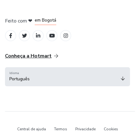
em Amsterdam
em Madrid
em Bogotá
Feito com
❤
em Belo Horizonte
na Cidade do México
Conheça a Hotmart
Idioma
Português
Central de ajuda
Termos
Privacidade
Cookies