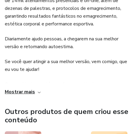
de 14mil atendimentos presenciais e on-line, além de
dezenas de palestras, e protocolos de emagrecimento,
garantindo resultados fantásticos no emagrecimento,
estética corporal e performance esportiva.
Diariamente ajudo pessoas, a chegarem na sua melhor
versão e retomando autoestima.
Se você quer atingir a sua melhor versão, vem comigo, que
eu vou te ajudar!
O meu objetivo aqui é transformar a vida das pessoas, sou
Mostrar mais
nutricionista porquê amo essa profissão e acredito no
poder que ela tem de elevar a autoestima das pessoas.
Outros produtos de quem criou esse
Confia no nutri!
conteúdo