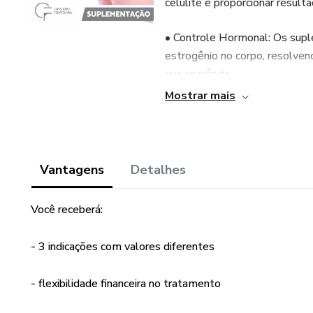
celulite e proporcionar result
• Controle Hormonal: Os suple
estrogênio no corpo, resolvend
sua aparência.
Mostrar mais
• Redução da Inflamação: Co
inflamação e a reduzem visive
• Melhoria da Firmeza da Pele
Vantagens
Detalhes
aumentar a produção de colág
Você receberá:
• Combate à Celulite: Combin
e zerar a celulite.
- 3 indicações com valores diferentes
• Auxílio no Emagrecimento:
- flexibilidade financeira no tratamento
processo de emagrecimento.