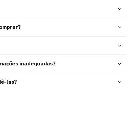
comprar?
rmações inadequadas?
ê-las?