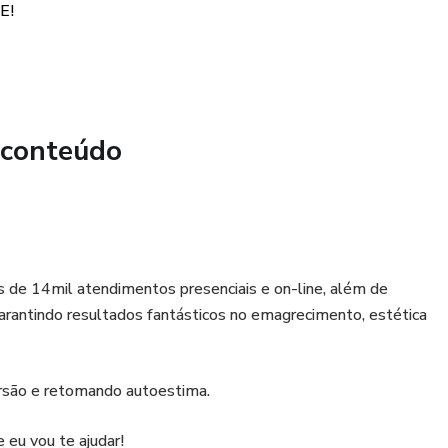
E!
ejudique sua autoconfiança. Recupere a sua autoestima com
lacidez!
 conteúdo
ais de 14mil atendimentos presenciais e on-line, além de
arantindo resultados fantásticos no emagrecimento, estética
ersão e retomando autoestima.
 eu vou te ajudar!