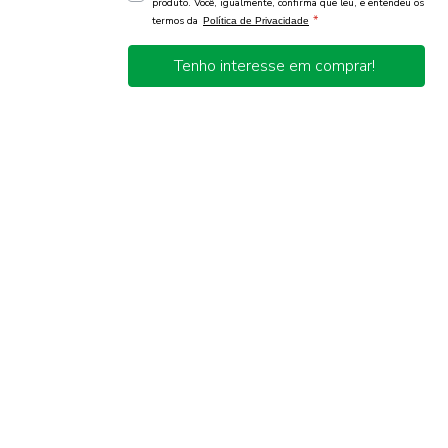
produto. Você, igualmente, confirma que leu, e entendeu os
*
termos da
Política de Privacidade
Tenho interesse em comprar!