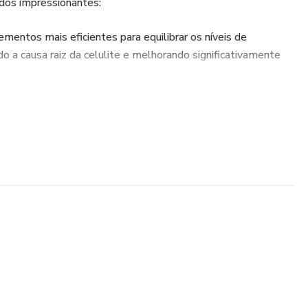
ados impressionantes:
mentos mais eficientes para equilibrar os níveis de
o a causa raiz da celulite e melhorando significativamente
mplemente sua rotina com os suplementos que controlam a
lmente a celulite.
: Os suplementos mais eficientes para melhorar a firmeza e
eno na pele.
ação de nutrientes especialmente formulada para combater
 Suplementos que impulsionam o metabolismo e auxiliam no