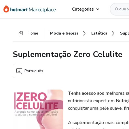
Ir
Ir
Ir
Categorias
para
para
para
o
o
o
conteúdo
pagamento
rodapé
Home
Moda e beleza
Estética
principal
Suplementação Zero Celulite
Português
Tenha acesso aos melhores s
nutricionista expert em Nutriç
conquistar uma pele suave, fi
A suplementação mais complet