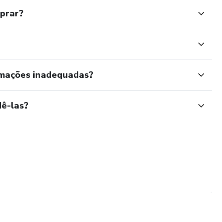
mprar?
rmações inadequadas?
ê-las?