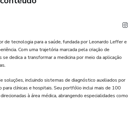
 conteúdo
ontaine, Stanford
y, Gleason, Breslow, CTCAE, RECIST, TNM
r de tecnologia para a saúde, fundada por Leonardo Leffer e
e IA com Gemini 2.0 que entende linguagem natural.
riência. Com uma trajetória marcada pela criação de
m dor em FID, febre e leucocitose") e receba sugestões de
s se dedica a transformar a medicina por meio da aplicação
fiança e triagem de urgência.
as.
1 clique aos scores críticos:
oluções, incluindo sistemas de diagnóstico auxiliados por
ara clínicas e hospitais. Seu portfólio inclui mais de 100
 (GCS)
te direcionadas à área médica, abrangendo especialidades como
ência, a Leffer IA para Negócios tem impactado
or do mundo. A empresa se destaca por sua capacidade de