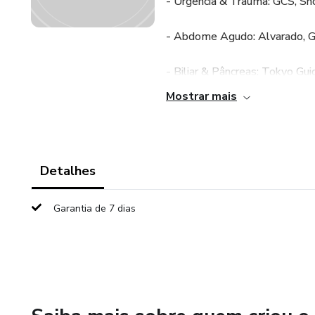
- Urgência & Trauma: GCS, S
- Abdome Agudo: Alvarado, G
- Biliar & Pâncreas: Tokyo Gu
Mostrar mais
- Fígado & Portal: Child-Pug
- Perioperatório: ASA, RCRI
Detalhes
- Hemodinâmica: PAM, Débito
Garantia de 7 dias
- Infecção: APACHE II, CURB-
- Feridas: Waterlow, Braden,
- Anestesia: STOP-Bang, Mal