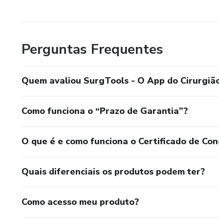
- Checklists pre e pós-operat
- Export PDF profissional
Perguntas Frequentes
- Funciona offline (PWA comp
Quem avaliou SurgTools - O App do Cirurgiã
- Favoritos e historico de calc
Como funciona o “Prazo de Garantia”?
Ideal para: Cirurgiões Gerais
Intensivistas.
O que é e como funciona o Certificado de Con
Referencias: ATLS, ACS, SAG
Quais diferenciais os produtos podem ter?
Como acesso meu produto?