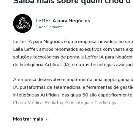
Saiba mais sobre quem criou o
- Vascular: ITB, Rutherford, F
- Oncologia: ECOG, Karnofsk
Leffer IA para Negócios
3 Ano Hotmarter
Diferenciais Exclusivos:
Leffer IA para Negócios é uma empresa inovadora no seto
SurgAssistant - Assistente d
Laila Leffer, ambos renomados executivos com vasta expe
Descreva o caso ("paciente co
soluções tecnológicas de ponta, a Leffer IA para Negócio
calculadoras com score de con
de Inteligência Artificial (IA) e outras tecnologias avançad
Modo Emergência - Acesso em 
A empresa desenvolve e implementa uma ampla gama de s
IA, plataformas de telemedicina, e ferramentas de gestão p
- Escala de Coma de Glasgow
Inteligências Artificiais, das quais 50 são especificamen
Clínica Médica, Pediatria, Ginecologia e Cardiologia.
- qSOFA (sepse)
Com um compromisso inabalável com a inovação e a excel
Mostrar mais
- Shock Index
positivamente a vida de mais de 200 mil usuários ao red