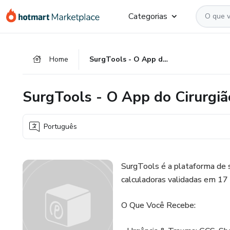
Ir
Ir
Ir
Categorias
para
para
para
o
o
o
conteúdo
pagamento
rodapé
Home
SurgTools - O App do Cirurgião
principal
SurgTools - O App do Cirurgiã
Português
SurgTools é a plataforma de s
calculadoras validadas em 17 
O Que Você Recebe: