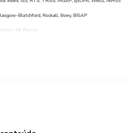
hock Index, ISS, RTS, TRISS, MGAP, qSOFA, Wells, NIHSS
lasgow-Blatchford, Rockall, Boey, BISAP
idelines 18, Ranson
h, MELD
, Caprini, Clavien-Dindo, POSSUM, CHA2DS2-VASc
 Cardíaco, RVS, Parkland
65, SOFA, SAPS II, Fournier
 Norton
lampati, Apfel, Aldrete, Ramsay, RASS