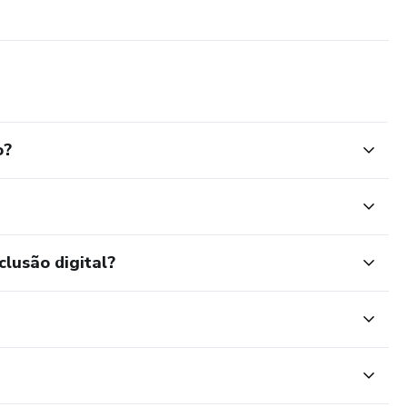
órios
leto)
o?
ulos
, Aparelho Digestivo, Residentes CBC, Emergencistas,
clusão digital?
ES, AASLD, ASA, ERAS, WSES e guidelines internacionais.