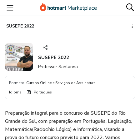
Ir
Ir
Ir
para
para
para
o
o
o
conteúdo
pagamento
rodapé
SUSEPE 2022
principal
SUSEPE 2022
Professor Santanna
Formato
:
Cursos Online e Serviços de Assinatura
Idioma
:
Português
Preparação integral para o concurso da SUSEPE do Rio
Grande do Sul, com preparação em Português, Legislação,
Matemática(Raciocínio Lógico) e Informática, visando a
prova do futuro concurso previsto para 2022. Vamos