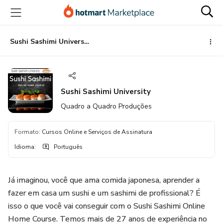
Ir
Ir
Ir
para
para
para
o
o
o
conteúdo
pagamento
rodapé
Sushi Sashimi University
principal
Sushi Sashimi University
Quadro a Quadro Produções
Formato
:
Cursos Online e Serviços de Assinatura
Idioma
:
Português
Já imaginou, você que ama comida japonesa, aprender a
fazer em casa um sushi e um sashimi de profissional? É
isso o que você vai conseguir com o Sushi Sashimi Online
Home Course. Temos mais de 27 anos de experiência no