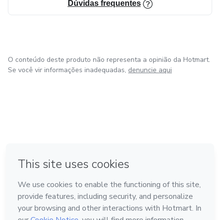
Dúvidas frequentes
O conteúdo deste produto não representa a opinião da Hotmart.
Se você vir informações inadequadas,
denuncie aqui
em Amsterdam
em Madrid
em Bogotá
Feito com
❤
em Belo Horizonte
na Cidade do México
Conheça a Hotmart