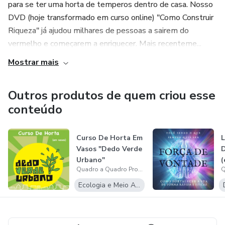
para se ter uma horta de temperos dentro de casa. Nosso
DVD (hoje transformado em curso online) "Como Construir
Riqueza" já ajudou milhares de pessoas a sairem do
vermelho e começarem a enriquecer. Mais recenteme...
Mostrar mais
Outros produtos de quem criou esse
conteúdo
Curso De Horta Em
L
Vasos "Dedo Verde
Urbano"
(
Quadro a Quadro Produções
F
Ecologia e Meio Ambiente