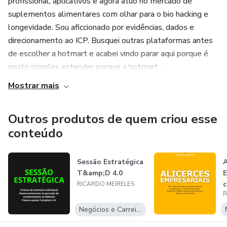
profissional, aplicativos e agora atuo no mercado de
Se você é mentor, treinador, consultor ou criador de
suplementos alimentares com olhar para o bio hacking e
métodos e quer gerar faturamento recorrente com apoio
longevidade. Sou aficcionado por evidências, dados e
de marcas e empresas, este e-book mostra o caminho
direcionamento ao ICP. Busquei outras plataformas antes
para escalar seus resultados sem depender apenas de
de escolher a hotmart e acabei vindo parar aqui porque é
vendas individuais.
muito simples entender porque a hotmart ...
Mostrar mais
Outros produtos de quem criou esse
conteúdo
Sessão Estratégica
A
T&amp;D 4.0
E
c
RICARDO MEIRELES
R
d
Negócios e Carreira