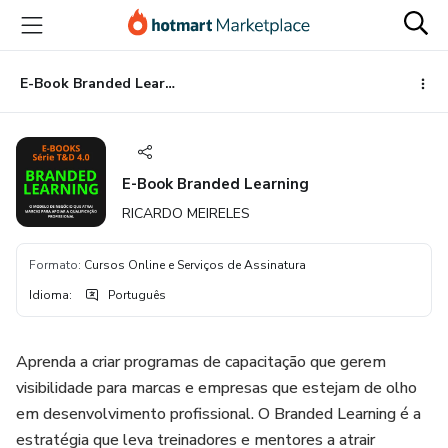
Ir
Ir
Ir
para
para
para
o
o
o
conteúdo
pagamento
rodapé
E-Book Branded Learning
principal
E-Book Branded Learning
RICARDO MEIRELES
Formato
:
Cursos Online e Serviços de Assinatura
Idioma
:
Português
Aprenda a criar programas de capacitação que gerem
visibilidade para marcas e empresas que estejam de olho
em desenvolvimento profissional. O Branded Learning é a
estratégia que leva treinadores e mentores a atrair