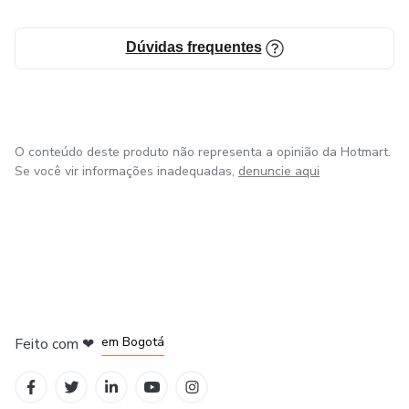
Dúvidas frequentes
O conteúdo deste produto não representa a opinião da Hotmart.
Se você vir informações inadequadas,
denuncie aqui
em Amsterdam
em Madrid
em Bogotá
Feito com
❤
em Belo Horizonte
na Cidade do México