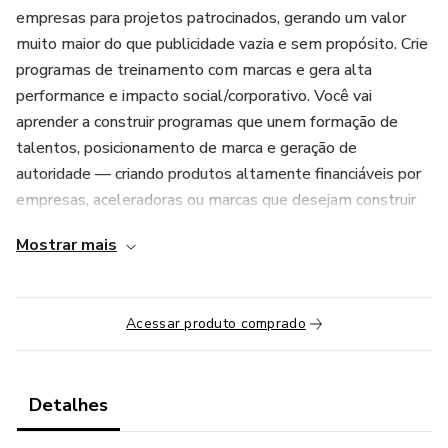
empresas para projetos patrocinados, gerando um valor
muito maior do que publicidade vazia e sem propósito. Crie
programas de treinamento com marcas e gera alta
performance e impacto social/corporativo. Você vai
aprender a construir programas que unem formação de
talentos, posicionamento de marca e geração de
autoridade — criando produtos altamente financiáveis por
empresas, aceleradoras ou marcas que desejam construir
reputação através da educação e capacitação profissional.
Mostrar mais
Com base em modelos reais de programas patrocinados
por grandes empresas, você vai aprender:
Acessar produto comprado
O que é Branded Learning e por que esse modelo está
crescendo globalmente
Como transformar sua metodologia em produto
Detalhes
patrocinável