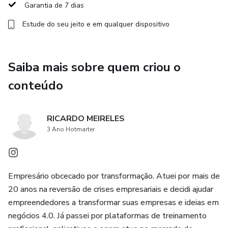
Garantia de 7 dias
Como criar narrativas que empresas querem financiar
Estude do seu jeito e em qualquer dispositivo
Como associar desenvolvimento profissional à construção
de marca
Saiba mais sobre quem criou o
Como transformar sua comunidade em um ecossistema
conteúdo
atrativo para empresas
RICARDO MEIRELES
Como apresentar propostas de parceria e identificar
3 Ano Hotmarter
setores com oportunidades para programas patrocináveis
com potencial que vai de 10 mil a 200 mil reais por projeto
Criado por Ricardo Meireles, especialista em
Empresário obcecado por transformação. Atuei por mais de
transformação digital e educação corporativa, com
20 anos na reversão de crises empresariais e decidi ajudar
experiência em projetos de aceleração de talentos,
empreendedores a transformar suas empresas e ideias em
liderança e performance financiados por empresas.
negócios 4.0. Já passei por plataformas de treinamento