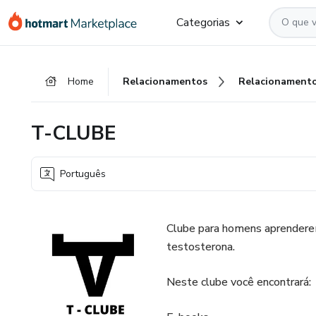
Ir
Ir
Ir
Categorias
para
para
para
o
o
o
conteúdo
pagamento
rodapé
Home
Relacionamentos
Relacionament
principal
T-CLUBE
Português
Clube para homens aprenderem
testosterona.
Neste clube você encontrará: