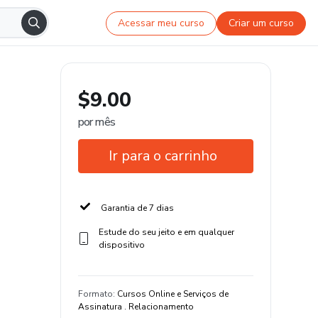
Acessar meu curso
Criar um curso
$9.00
por mês
Ir para o carrinho
Garantia de 7 dias
Estude do seu jeito e em qualquer
dispositivo
Formato
:
Cursos Online e Serviços de
Assinatura . Relacionamento