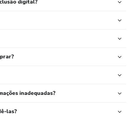
clusão digital?
mprar?
rmações inadequadas?
ê-las?