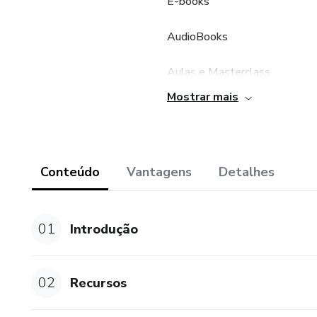
E-books
AudioBooks
Aulas e Masterclass
Mostrar mais
Podcast
Blog Premium
Conteúdo
Vantagens
Detalhes
e muito mais…
01
Introdução
02
Recursos