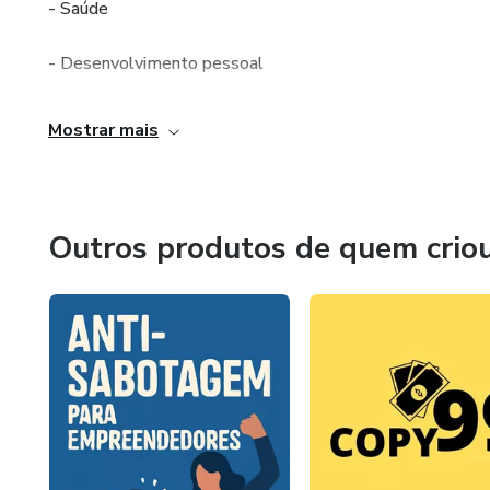
- Saúde
- Desenvolvimento pessoal
- Espiritualidade
Mostrar mais
- Sexualidade
- Criação de Filhos
Outros produtos de quem crio
- Sabedoria
- Marketing Digital
- Nichos
- Seo