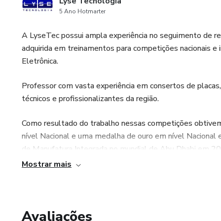
Lyse Tecnologia
5 Ano Hotmarter
A LyseTec possui ampla experiência no seguimento de rep
adquirida em treinamentos para competições nacionais e 
Eletrônica.
Professor com vasta experiência em consertos de placa
técnicos e profissionalizantes da região.
Como resultado do trabalho nessas competições obtivem
nível Nacional e uma medalha de ouro em nível Nacional 
de Manufatura Integrada no mundial de Abu Dhabi em 2
Mostrar mais
Assim, aplicamos todo o conhecimento adquirido durant
aparelhos eletroeletrônicos.
Avaliações