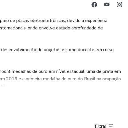
aro de placas eletroeletrônicas, devido a experiência
internacionais, onde envolve estudo aprofundado de
s, desenvolvimento de projetos e como docente em curso
os 8 medalhas de ouro em nível estadual, uma de prata em
em 2016 e a primeira medalha de ouro do Brasil na ocupação
017.
e todo o treinamento na manutenção de equipamentos e
Filtrar