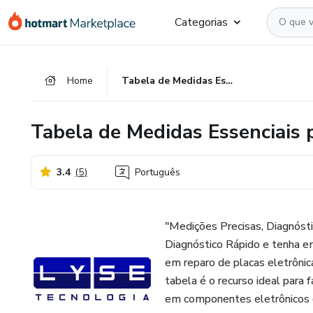
Ir
Ir
Ir
Categorias
para
para
para
o
o
o
conteúdo
pagamento
rodapé
Home
Tabela de Medidas Essenciais para Diagnóstico Rápido
principal
Tabela de Medidas Essenciais 
3.4
(
5
)
Português
"Medições Precisas, Diagnóst
Diagnóstico Rápido e tenha e
em reparo de placas eletrônica
tabela é o recurso ideal para f
em componentes eletrônicos co