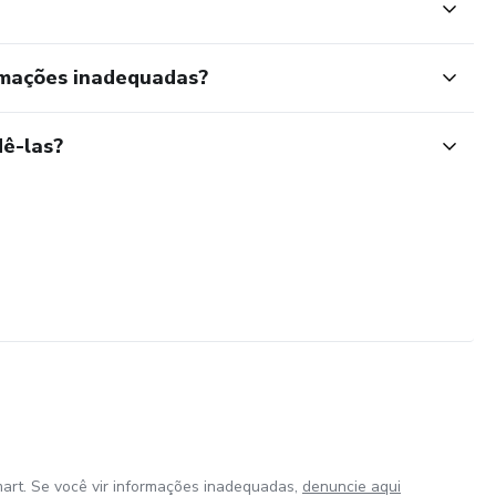
rmações inadequadas?
ê-las?
art. Se você vir informações inadequadas,
denuncie aqui