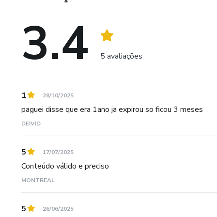
3.4
5 avaliações
1
28/10/2025
paguei disse que era 1ano ja expirou so ficou 3 meses
DEIVID
5
17/07/2025
Conteúdo válido e preciso
MONTREAL
5
26/06/2025