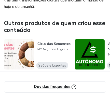
trás das transformações digitais que moldam o mundo de
hoje e do amanhã.
Outros produtos de quem criou esse
conteúdo
Ciclo das Sementes
S
MM Negócios Digitais Ltda
Saúde e Esportes
Dúvidas frequentes