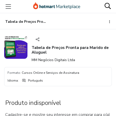
Ir
Ir
Ir
para
para
para
o
o
o
conteúdo
pagamento
rodapé
Tabela de Preços Pronta para Marido de Aluguel
principal
Tabela de Preços Pronta para Marido de
Aluguel
MM Negócios Digitais Ltda
Formato
:
Cursos Online e Serviços de Assinatura
Idioma
:
Português
Produto indisponível
Cadastre-se e mostre seu interesse em comprar para o(a)