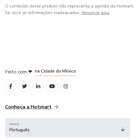
O conteúdo deste produto não representa a opinião da Hotmart.
Se você vir informações inadequadas,
denuncie aqui
em Bogotá
em Amsterdam
em Madrid
na Cidade do México
Feito com
❤
em Belo Horizonte
Conheça a Hotmart
Idioma
Português