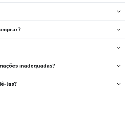
comprar?
rmações inadequadas?
ê-las?