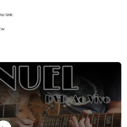
no link:
B2w