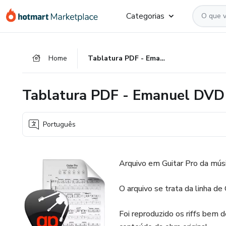
Ir
Ir
Ir
Categorias
para
para
para
o
o
o
conteúdo
pagamento
rodapé
Home
Tablatura PDF - Emanuel DVD (Guitarra 02) | Fernandinho
principal
Tablatura PDF - Emanuel DVD 
Português
Arquivo em Guitar Pro da mú
O arquivo se trata da linha 
Foi reproduzido os riffs bem 