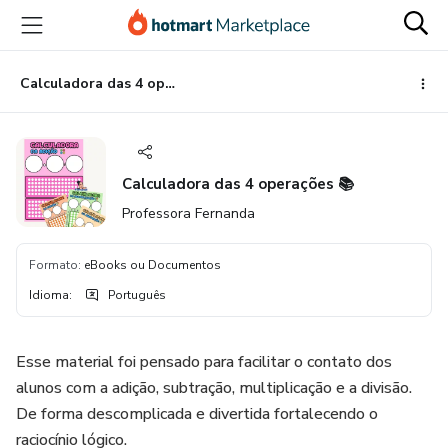
Ir
Ir
Ir
para
para
para
o
o
o
conteúdo
pagamento
rodapé
Calculadora das 4 operações 📚
principal
Calculadora das 4 operações 📚
Professora Fernanda
Formato
:
eBooks ou Documentos
Idioma
:
Português
Esse material foi pensado para facilitar o contato dos
alunos com a adição, subtração, multiplicação e a divisão.
De forma descomplicada e divertida fortalecendo o
raciocínio lógico.