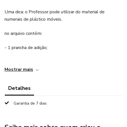
Uma dica: o Professor pode utilizar do material de
numerais de plástico móveis.
no arquivo contém:
- 1 prancha de adição;
- 1 prancha de subtração;
Mostrar mais
- 1 prancha de multiplicação;
Detalhes
- 1 prancha de divisão.
Garantia de 7 dias
Material em PDF. Para maior durabilidade do material,
recomenda-se imprimir e plastificar.