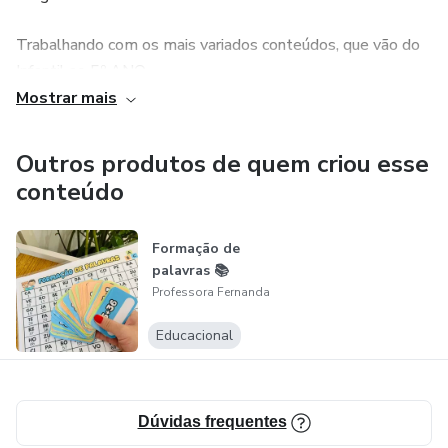
Trabalhando com os mais variados conteúdos, que vão do
Infantil ao 5º ANO.
Mostrar mais
Seguindo as matérias: Português, matemática, história,
geografia, ciências, arte, educação física e os campos de
Outros produtos de quem criou esse
experiência da área infantil.
conteúdo
Formação de
palavras 📚
Professora Fernanda
Educacional
Dúvidas frequentes