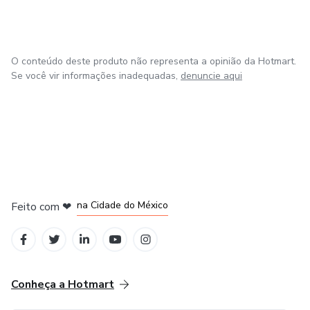
O conteúdo deste produto não representa a opinião da Hotmart.
Se você vir informações inadequadas,
denuncie aqui
em Bogotá
em Amsterdam
em Madrid
na Cidade do México
Feito com
❤
em Belo Horizonte
Conheça a Hotmart