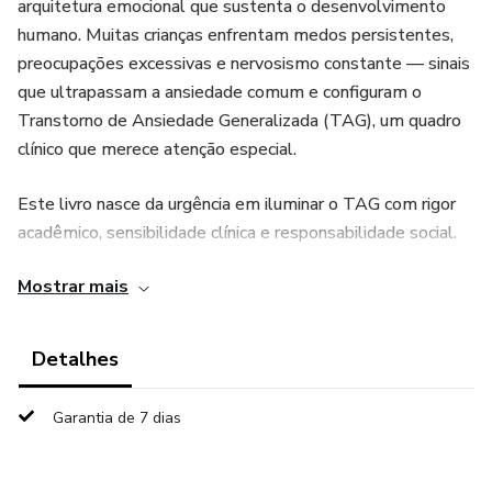
arquitetura emocional que sustenta o desenvolvimento
humano. Muitas crianças enfrentam medos persistentes,
preocupações excessivas e nervosismo constante — sinais
que ultrapassam a ansiedade comum e configuram o
Transtorno de Ansiedade Generalizada (TAG), um quadro
clínico que merece atenção especial.
Este livro nasce da urgência em iluminar o TAG com rigor
acadêmico, sensibilidade clínica e responsabilidade social.
Ao longo dos capítulos, a obra integra conhecimentos da
Mostrar mais
psicologia do desenvolvimento, neurociência, psiquiatria
infantil e educação inclusiva, oferecendo uma visão
multidimensional sobre os impactos da ansiedade na
Detalhes
infância.
Garantia de 7 dias
Famílias e educadores e terapeutas encontrarão
ferramentas para reconhecer sinais precoces, compreender
fatores de risco e intervir de forma ética e acolhedora.