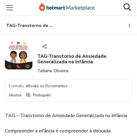
Ir
Ir
Ir
para
para
para
o
o
o
conteúdo
pagamento
rodapé
TAG-Transtorno de Ansiedade Generalizada na Infância
principal
TAG-Transtorno de Ansiedade
Generalizada na Infância
Tatiane Oliveira
Formato
:
eBooks ou Documentos
Idioma
:
Português
TAG – Transtorno de Ansiedade Generalizada na Infância
Compreender a infância é compreender a delicada