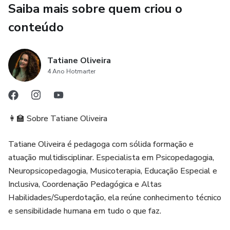
Saiba mais sobre quem criou o
Profissionais de saúde terão acesso a discussões
aprofundadas sobre diagnóstico, comorbidades e terapias
conteúdo
baseadas em evidências. Pesquisadores e estudantes
encontrarão referências atualizadas e debates que
Tatiane Oliveira
ampliam o olhar sobre a ansiedade infantil.
4 Ano Hotmarter
O livro também convoca a escola a assumir seu papel de
protagonista na promoção do bem-estar emocional,
defendendo ambientes educativos que respeitem ritmos
👩‍🏫 Sobre Tatiane Oliveira
individuais, acolham vulnerabilidades e desenvolvam
habilidades socioemocionais.
Tatiane Oliveira é pedagoga com sólida formação e
atuação multidisciplinar. Especialista em Psicopedagogia,
Mais do que um estudo clínico, esta obra é um convite à
Neuropsicopedagogia, Musicoterapia, Educação Especial e
reflexão e à ação, oferecendo caminhos concretos para que
Inclusiva, Coordenação Pedagógica e Altas
família, escola e profissionais de saúde atuem juntos na
Habilidades/Superdotação, ela reúne conhecimento técnico
construção de uma infância mais saudável, confiante e
e sensibilidade humana em tudo o que faz.
plena.