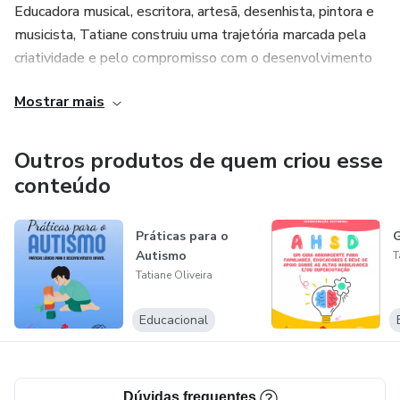
Educadora musical, escritora, artesã, desenhista, pintora e
musicista, Tatiane construiu uma trajetória marcada pela
criatividade e pelo compromisso com o desenvolvimento
integral de crianças e adolescentes.
Mostrar mais
Com mais de dez anos de experiência na educação — da
Educação Infantil ao Ensino Superior — e oito anos de
Outros produtos de quem criou esse
atuação na área da saúde, ela hoje exerce o cargo de
conteúdo
supervisora pedagógica na rede estadual de Minas Gerais e
atua como Psicopedagoga Clínica de forma autônoma,
Práticas para o
atendendo famílias e instituições com olhar acolhedor e
Autismo
T
técnico.
Tatiane Oliveira
Seus materiais refletem sua prática fundamentada, seu
Educacional
respeito à diversidade e sua paixão por transformar vidas
por meio da educação.
Dúvidas frequentes