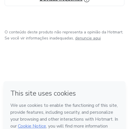
📱 Contato direto:
Celular: (35) 99805-5807
E-mail: psicopedagogatatianeoliveira@gmail.com
O conteúdo deste produto não representa a opinião da Hotmart.
Se você vir informações inadequadas,
denuncie aqui
Instagram: [@tatianeoliveira.ahsd.2e]
(https://www.instagram.com/tatianeoliveira.ahsd.2e)
em Bogotá
em Amsterdam
em Madrid
na Cidade do México
Feito com
❤
em Belo Horizonte
Conheça a Hotmart