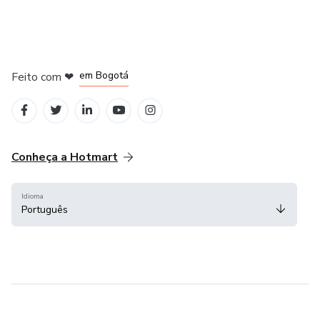
em Amsterdam
em Madrid
em Bogotá
Feito com
❤
em Belo Horizonte
na Cidade do México
Conheça a Hotmart
Idioma
Português