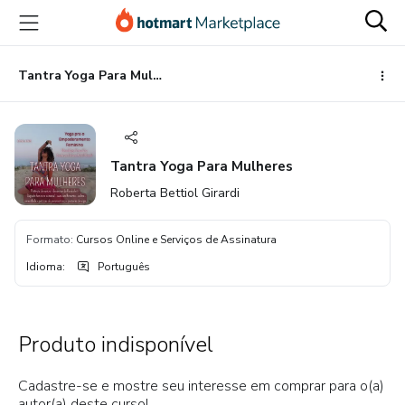
Ir
Ir
Ir
para
para
para
o
o
o
conteúdo
pagamento
rodapé
Tantra Yoga Para Mulheres
principal
Tantra Yoga Para Mulheres
Roberta Bettiol Girardi
Formato
:
Cursos Online e Serviços de Assinatura
Idioma
:
Português
Produto indisponível
Cadastre-se e mostre seu interesse em comprar para o(a)
autor(a) deste curso!