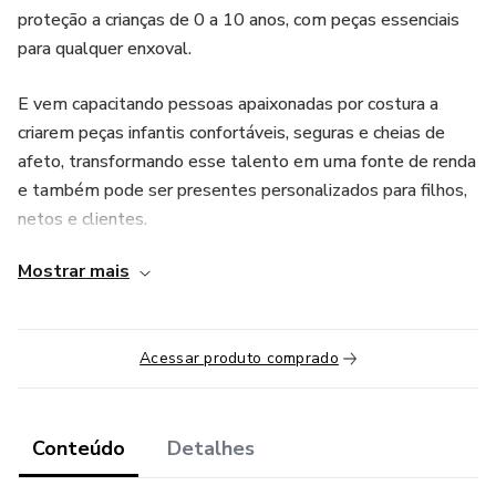
proteção a crianças de 0 a 10 anos, com peças essenciais
para qualquer enxoval.
E vem capacitando pessoas apaixonadas por costura a
criarem peças infantis confortáveis, seguras e cheias de
afeto, transformando esse talento em uma fonte de renda
e também pode ser presentes personalizados para filhos,
netos e clientes.
Mostrar mais
Quero viver com você nesse curso sua liberdade financeira,
TOPA???
Acessar produto comprado
Conteúdo
Detalhes