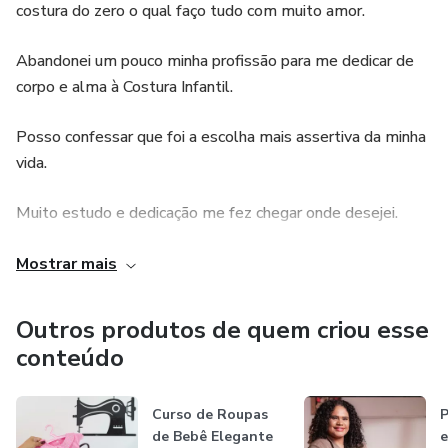
costura do zero o qual faço tudo com muito amor.
Abandonei um pouco minha profissão para me dedicar de
corpo e alma à Costura Infantil.
Posso confessar que foi a escolha mais assertiva da minha
vida.
Muito estudo e dedicação me fez chegar onde desejei.
Busco sempre aprender mais e mais para poder passar
Mostrar mais
para todas vocês a maneira mais prática, mais simples de
fazer Costura Infantil do zero e se destacar no seu trabalho
Outros produtos de quem criou esse
artesanal.
conteúdo
A Costura Infantil é um mundo de possibilidades e
Curso de Roupas
P
oportunidades para todas que desejam Viver desse mundo
de Bebê Elegante
e
Criativo e mágico.