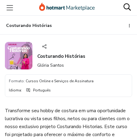
Ir
Ir
Ir
para
para
para
o
o
o
conteúdo
pagamento
rodapé
Costurando Histórias
principal
Costurando Histórias
Glória Santos
Formato
:
Cursos Online e Serviços de Assinatura
Idioma
:
Português
Transforme seu hobby de costura em uma oportunidade
lucrativa ou vista seus filhos, netos ou para clientes com o
nosso exclusivo projeto Costurando Historias. Este curso
foi projetado para oferecer o máximo de conforto e