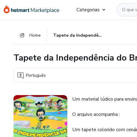
Ir
Ir
Ir
Categorias
para
para
para
o
o
o
conteúdo
pagamento
rodapé
Home
Tapete da Independência do Brasil
principal
Tapete da Independência do Br
Português
Um material lúdico para ensina
O arquivo acompanha :
Um tapete colorido com cenár