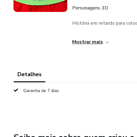
Personagens 3D
História em retardo para colo
História em formato de texto 
Mostrar mais
Esse material interativo poss
Arquivo com 30 páginas pronta
Detalhes
Garantia de 7 dias