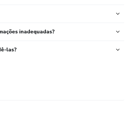
rmações inadequadas?
ê-las?