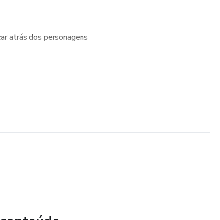
car atrás dos personagens
para contar e dar cópias para os alunos.
ui diferentes formas de usar, acompanha instruções.
s para imprimir.