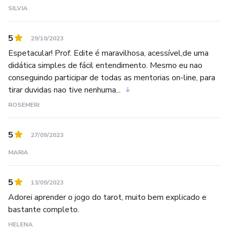
SILVIA
5
29/10/2023
Espetacular! Prof. Edite é maravilhosa, acessível,de uma
didática simples de fácil entendimento. Mesmo eu nao
conseguindo participar de todas as mentorias on-line, para
tirar duvidas nao tive nenhuma...
ROSEMERI
5
27/09/2023
MARIA
5
13/09/2023
Adorei aprender o jogo do tarot, muito bem explicado e
bastante completo.
HELENA