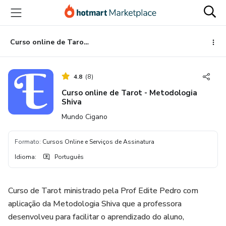
Ir
Ir
Ir
para
para
para
o
o
o
conteúdo
pagamento
rodapé
Curso online de Tarot - Metodologia Shiva
principal
4.8
(
8
)
Curso online de Tarot - Metodologia
Shiva
Mundo Cigano
Formato
:
Cursos Online e Serviços de Assinatura
Idioma
:
Português
Curso de Tarot ministrado pela Prof Edite Pedro com
aplicação da Metodologia Shiva que a professora
desenvolveu para facilitar o aprendizado do aluno,