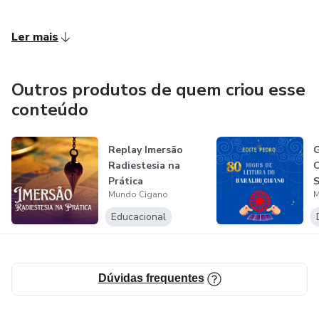
Ler mais
Outros produtos de quem criou esse
conteúdo
Replay Imersão
G
Radiestesia na
O
Prática
S
Mundo Cigano
M
d
Educacional
Dúvidas frequentes