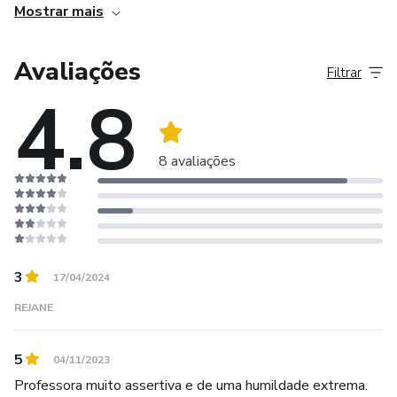
Mostrar mais
Instagram: Mundo Cigano.
Youtube: Mundo Cigano.
Avaliações
Filtrar
4.8
8 avaliações
3
17/04/2024
REJANE
5
04/11/2023
Professora muito assertiva e de uma humildade extrema.