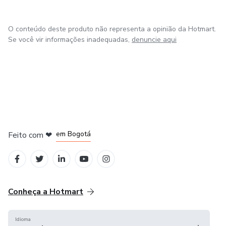
O conteúdo deste produto não representa a opinião da Hotmart.
Se você vir informações inadequadas,
denuncie aqui
em Amsterdam
em Madrid
em Bogotá
Feito com
❤
em Belo Horizonte
na Cidade do México
Conheça a Hotmart
Idioma