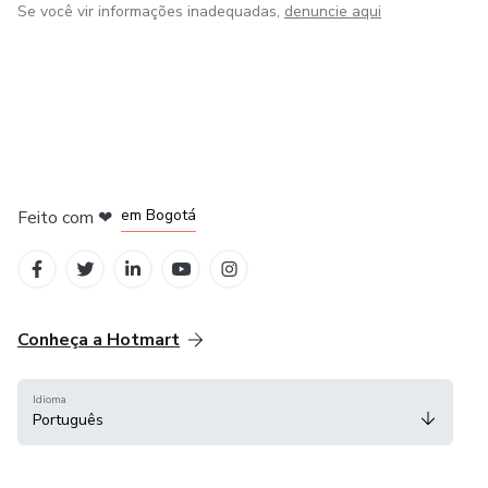
Se você vir informações inadequadas,
denuncie aqui
em Amsterdam
em Madrid
em Bogotá
Feito com
❤
em Belo Horizonte
na Cidade do México
Conheça a Hotmart
Idioma
Português