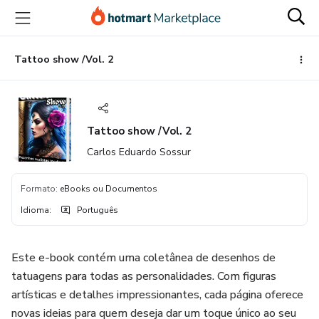
Ir
Ir
Ir
para
para
para
o
o
o
conteúdo
pagamento
rodapé
Tattoo show /Vol. 2
principal
Tattoo show /Vol. 2
Carlos Eduardo Sossur
Formato
:
eBooks ou Documentos
Idioma
:
Português
Este e-book contém uma coletânea de desenhos de
tatuagens para todas as personalidades. Com figuras
artísticas e detalhes impressionantes, cada página oferece
novas ideias para quem deseja dar um toque único ao seu