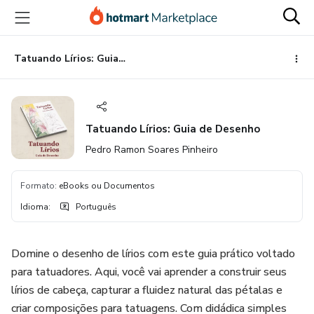
Ir
Ir
Ir
para
para
para
o
o
o
conteúdo
pagamento
rodapé
Tatuando Lírios: Guia de Desenho
principal
Tatuando Lírios: Guia de Desenho
Pedro Ramon Soares Pinheiro
Formato
:
eBooks ou Documentos
Idioma
:
Português
Domine o desenho de lírios com este guia prático voltado
para tatuadores. Aqui, você vai aprender a construir seus
lírios de cabeça, capturar a fluidez natural das pétalas e
criar composições para tatuagens. Com didádica simples