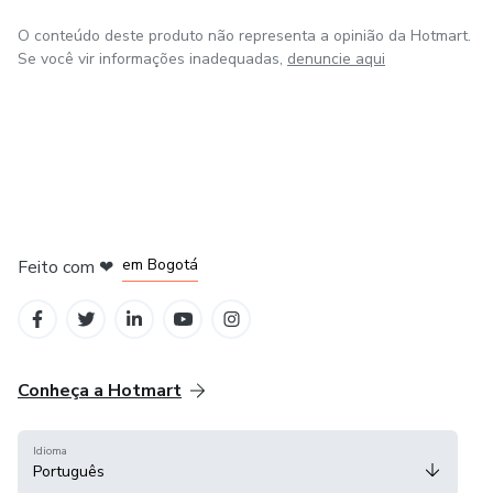
O conteúdo deste produto não representa a opinião da Hotmart.
Se você vir informações inadequadas,
denuncie aqui
em Amsterdam
em Madrid
em Bogotá
Feito com
❤
em Belo Horizonte
na Cidade do México
Conheça a Hotmart
Idioma
Português