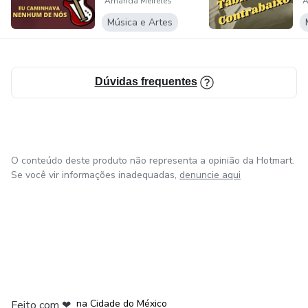
Amanda Meireles
A
contrabaixo
c
Música e Artes
Dúvidas frequentes
O conteúdo deste produto não representa a opinião da Hotmart.
Se você vir informações inadequadas,
denuncie aqui
em Bogotá
em Amsterdam
em Madrid
na Cidade do México
Feito com
❤