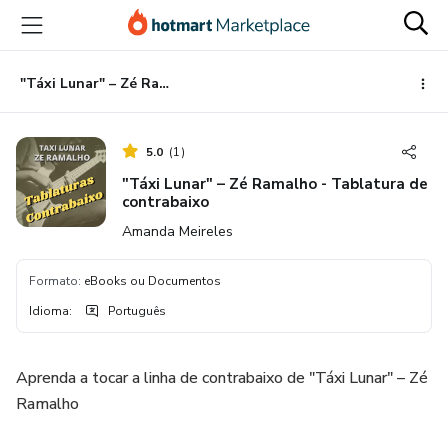
Ir
Ir
Ir
para
para
para
o
o
o
conteúdo
pagamento
rodapé
"Táxi Lunar" – Zé Ramalho - Tablatura de contrabaixo
principal
5.0
(
1
)
"Táxi Lunar" – Zé Ramalho - Tablatura de
contrabaixo
Amanda Meireles
Formato
:
eBooks ou Documentos
Idioma
:
Português
Aprenda a tocar a linha de contrabaixo de "Táxi Lunar" – Zé
Ramalho