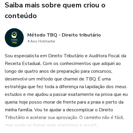
Saiba mais sobre quem criou o
Em formato pdf, interativo, com mapas mentais e tópicos
conteúdo
com destaque. Ideal para sistematizar a matéria sem
perder tempo e para revisão antes da prova.
Método TBQ - Direito tributário
4 Ano Hotmarter
Como se não bastasse, o maior DIFERENCIAL deste
material é que ele ainda contém os principais pontos de
Sou especialista em Direito Tributário e Auditora Fiscal da
cobrança das principais bancas: CESPE, FGV, FCC, VUNESP
Receita Estadual. Com os conhecimentos que adquiri ao
e outras. Isso não é fornecido por NENHUM CURSINHO!
longo de quatro anos de preparação para concursos,
desenvolvi um método que chamei de TBQ. É uma
Ao final desse material, oferecemos, também, algumas
estratégia que fez toda a diferença na lapidação dos meus
das mais atualizadas questões comentadas.
estudos e me ajudou a passar exatamente na prova que eu
queria: hoje posso morar de frente para a praia e perto da
minha família. Vou te ajudar a descomplicar o Direito
Tributário e acelerar sua aprovação. O caminho não é fácil,
mas pode se tornar mais prazeroso e assert...