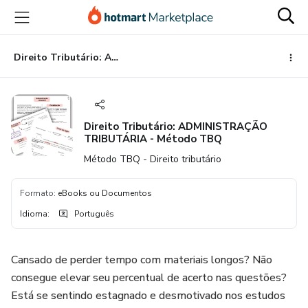
Ir
Ir
Ir
para
para
para
o
o
o
conteúdo
pagamento
rodapé
Direito Tributário: ADMINISTRAÇÃO TRIBUTÁRIA - Método TBQ
principal
Direito Tributário: ADMINISTRAÇÃO
TRIBUTÁRIA - Método TBQ
Método TBQ - Direito tributário
Formato
:
eBooks ou Documentos
Idioma
:
Português
Cansado de perder tempo com materiais longos? Não
consegue elevar seu percentual de acerto nas questões?
Está se sentindo estagnado e desmotivado nos estudos