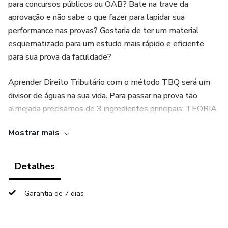
para concursos públicos ou OAB? Bate na trave da
aprovação e não sabe o que fazer para lapidar sua
performance nas provas? Gostaria de ter um material
esquematizado para um estudo mais rápido e eficiente
para sua prova da faculdade?
Aprender Direito Tributário com o método TBQ será um
divisor de águas na sua vida. Para passar na prova tão
almejada precisamos de 3 ingredientes principais: TEORIA
esquematizada e de fácil absorção + análise de cobrança
Mostrar mais
das principais BANCAS organizadoras de concurso +
resolução de QUESTÕES sobre cada assunto.
Detalhes
Aplicando o TBQ, você vai finalmente gabaritar tudo o que
será cobrado na sua prova sobre ADMINISTRAÇÃO
Garantia de 7 dias
TRIBUTÁRIA + DISPOSIÇÕES FINAIS E
TRANSITÓRIAS (engloba do art. 194 ao 218 do Código
Tributário Nacional).