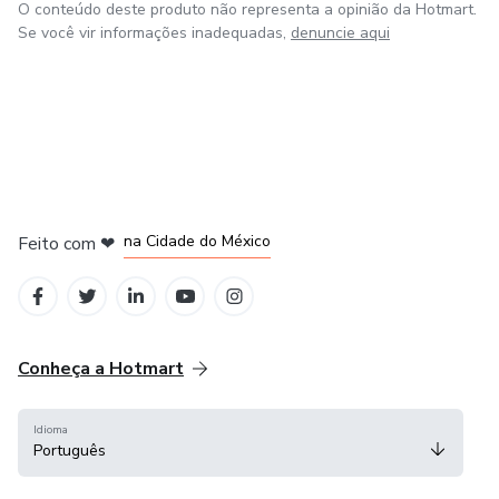
O conteúdo deste produto não representa a opinião da Hotmart.
Se você vir informações inadequadas,
denuncie aqui
em Bogotá
em Amsterdam
em Madrid
na Cidade do México
Feito com
❤
em Belo Horizonte
Conheça a Hotmart
Idioma
Português